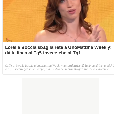
Lorella Boccia sbaglia rete a UnoMattina Weekly:
dà la linea al Tg5 invece che al Tg1
Gaffe di Lorella Boccia a UnoMattina Weekly: la conduttrice dà la linea al Tg5 anzich
al Tg1. Si corregge in un lampo, ma il video del momento gira sui social e accende i
commenti sulla rete.