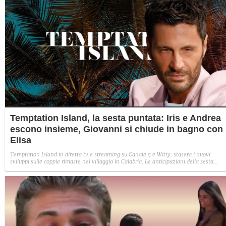
Temptation Island, la sesta puntata: Iris e Andrea
escono insieme, Giovanni si chiude in bagno con
Elisa
Temptation Island in diretta tv e streaming su Canale 5 e Witty: stasera i nuovi
sviluppi sulle coppie rimaste nel villaggio in Calabria. Le anticipazioni della sesta
puntata: Iris torna con Andrea ed escono insieme, Diamante vuole sposare Bernadett
Sabrina rifiuta il falò con Giovanni e si avvicina a Lory.