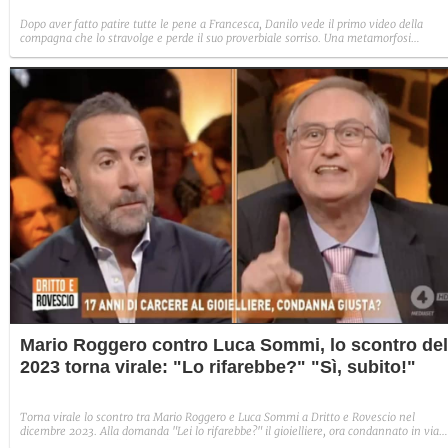
Dopo aver fatto patire tutte le pene a Francesca, Danilo vede il primo video della
compagna che lo stravolge e perde il suo proverbiale sorriso. Una metamorfosi
improvvisa che, a suo modo, è simbolo del programma.
Mario Roggero contro Luca Sommi, lo scontro del
2023 torna virale: "Lo rifarebbe?" "Sì, subito!"
Torna virale lo scontro tra Mario Roggero e Luca Sommi a Dritto e Rovescio nel
dicembre 2023. Alla domanda "Lei lo rifarebbe?" il gioielliere, ora condannato in via
definitiva, rispose: "Sì, subito".