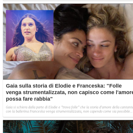
Gaia sulla storia di Elodie e Franceska: "Folle
venga strumentalizzata, non capisco come l'amor
possa fare rabbia"
Gaia si schiera dalla parte di Elodie e "trova folle" che la storia d'amore della cantant
con la ballerina Franceska venga strumentalizzata, non capendo come sia possibile
indignarsi davanti all'amore.