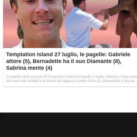
Temptation Island 27 luglio, le pagelle: Gabriele
attore (5), Bernadette ha il suo Diamante (8),
Sabrina mente (4)
Le pagelle della puntata di Temptation Island di lunedì 27 luglio: Gabriele e Sara orma
non sono più credibili e la lettera del ragazzo sembra finta (5), Bernadette è riuscita 
avere il suo Diamante (8) e Sabrina ha negato il bacio con Lory, tradendo di fatto sia
Giovanni che se stessa in un solo momento (4).
)