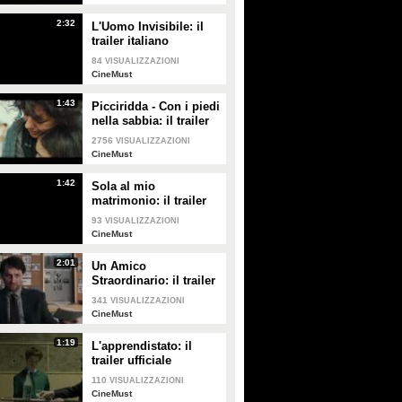
2:32
L'Uomo Invisibile: il
trailer italiano
84
VISUALIZZAZIONI
CineMust
1:43
Picciridda - Con i piedi
nella sabbia: il trailer
italiano
2756
VISUALIZZAZIONI
CineMust
1:42
Sola al mio
matrimonio: il trailer
italiano
93
VISUALIZZAZIONI
CineMust
2:01
Un Amico
Straordinario: il trailer
italiano
341
VISUALIZZAZIONI
CineMust
1:19
L'apprendistato: il
trailer ufficiale
110
VISUALIZZAZIONI
CineMust