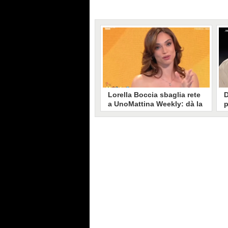
Lorella Boccia sbaglia rete
D
a UnoMattina Weekly: dà la
p
linea al Tg5 invece che al
s
Tg1
T
Gaffe di Lorella Boccia a
D
UnoMattina Weekly: la conduttrice
p
dà la linea al Tg5 anziché al Tg1.
p
Si corregge in un lampo, ma il
l
video del momento gira sui social
p
e accende i commenti sulla rete.
m
s
p