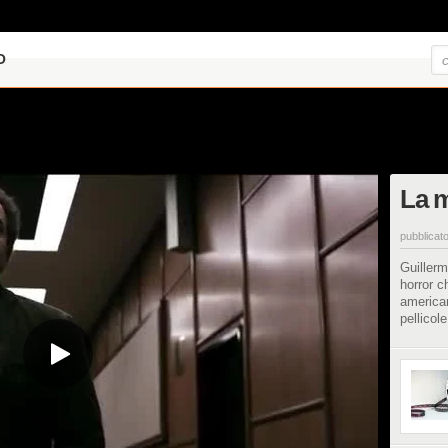
O
La m
pubblicato
Guillerm
horror c
american
pellicol