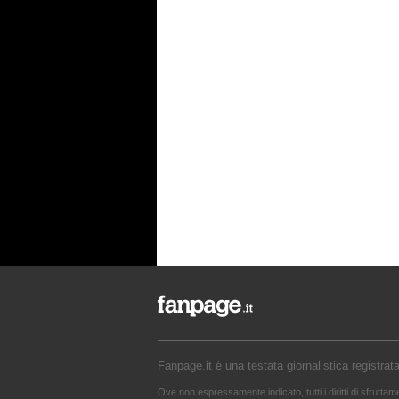
Fanpage.it è una testata giornalistica registrat
Ove non espressamente indicato, tutti i diritti di sfrutta