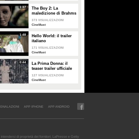
1:37
The Boy 2: La
maledizione di Brahms
- il trailer italiano
373
VISUALIZZAZIONI
CineMust
1:48
Hello World: il trailer
italiano
171
VISUALIZZAZIONI
CineMust
0:44
La Prima Donna: il
teaser trailer ufficiale
127
VISUALIZZAZIONI
CineMust
GNALAZIONI
APP IPHONE
APP ANDROID
intendersi di proprietà dei fornitori, LaPresse e Getty