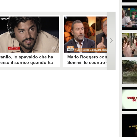
anilo, lo spavaldo che ha
Mario Roggero contro Luca
erso il sorriso quando ha
Sommi, lo scontro del 2023
coperto la gelosia a
torna virale: "Lo
emptation Island
rifarebbe?" "Sì, subito!"
opo aver fatto patire tutte le
Torna virale lo scontro tra Mario
ene a Francesca, Danilo vede il
Roggero e Luca Sommi a Dritto e
rimo video della compagna che
Rovescio nel dicembre 2023. Alla
o stravolge e perde il suo
domanda "Lei lo rifarebbe?" il
roverbiale sorriso. Una
gioielliere, ora condannato in via
etamorfosi improvvisa che, a
definitiva, rispose: "Sì, subito".
uo modo, è simbolo del
rogramma.