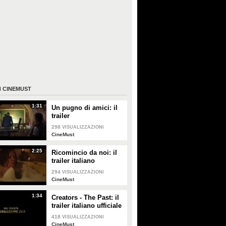
I
CINEMUST
1:31
Un pugno di amici: il
trailer
298
VISUALIZZAZIONI
CineMust
2:25
Ricomincio da noi: il
trailer italiano
294
VISUALIZZAZIONI
CineMust
1:34
Creators - The Past: il
trailer italiano ufficiale
418
VISUALIZZAZIONI
CineMust