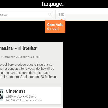
Comincia
da qui!
adre - il trailer
 il
2 febbraio 2013 alle ore 13:08
o del Toro produce questo inquietante
he ha conquistato la vetta del boxoffice
o scalzando alcune delle più grandi
e del momento. Al cinema dal 28 febbraio.
CineMust
•
2.897 video
684 foto
16.728.404 visualizzazioni