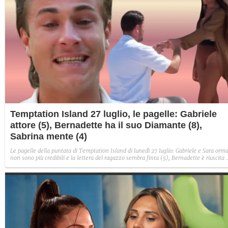
Temptation Island 27 luglio, le pagelle: Gabriele
attore (5), Bernadette ha il suo Diamante (8),
Sabrina mente (4)
Le pagelle della puntata di Temptation Island di lunedì 27 luglio: Gabriele e Sara orma
non sono più credibili e la lettera del ragazzo sembra finta (5), Bernadette è riuscita 
avere il suo Diamante (8) e Sabrina ha negato il bacio con Lory, tradendo di fatto sia
Giovanni che se stessa in un solo momento (4).