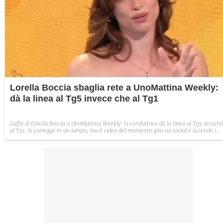
Lorella Boccia sbaglia rete a UnoMattina Weekly:
dà la linea al Tg5 invece che al Tg1
Gaffe di Lorella Boccia a UnoMattina Weekly: la conduttrice dà la linea al Tg5 anzich
al Tg1. Si corregge in un lampo, ma il video del momento gira sui social e accende i
commenti sulla rete.