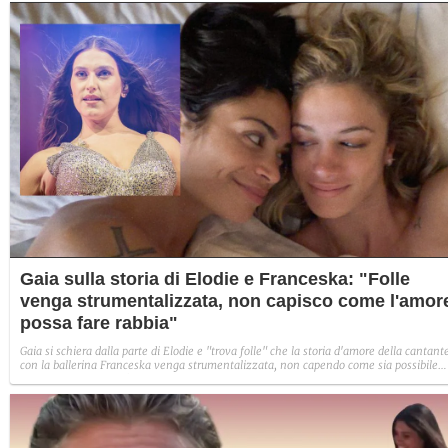
Gaia sulla storia di Elodie e Franceska: "Folle
venga strumentalizzata, non capisco come l'amor
possa fare rabbia"
Gaia si schiera dalla parte di Elodie e "trova folle" che la storia d'amore della cantant
con la ballerina Franceska venga strumentalizzata, non capendo come sia possibile
indignarsi davanti all'amore.