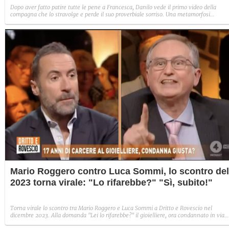
Dopo aver fatto patire tutte le pene a Francesca, Danilo vede il primo video della
compagna che lo stravolge e perde il suo proverbiale sorriso. Una metamorfosi
improvvisa che, a suo modo, è simbolo del programma.
Mario Roggero contro Luca Sommi, lo scontro del
2023 torna virale: "Lo rifarebbe?" "Sì, subito!"
Torna virale lo scontro tra Mario Roggero e Luca Sommi a Dritto e Rovescio nel
dicembre 2023. Alla domanda "Lei lo rifarebbe?" il gioielliere, ora condannato in via
definitiva, rispose: "Sì, subito".