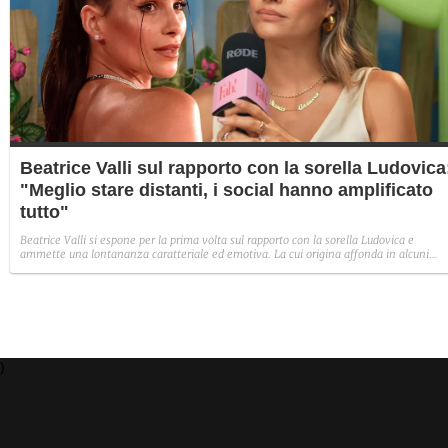
Beatrice Valli sul rapporto con la sorella Ludovica
"Meglio stare distanti, i social hanno amplificato
tutto"
Beatrice Valli si espone per la prima volta sul rapporto con la sorella Ludovica e
ammette una lontananza caratteriale ed emotiva. La cui origina affonda in alcuni
traumi familiari irrisolti: "Quando mia madre era in depressione, io e Eleonora
aiutavamo. Non perché non volesse farlo, ma perché era più piccola e aveva un vissu
diverso".
)