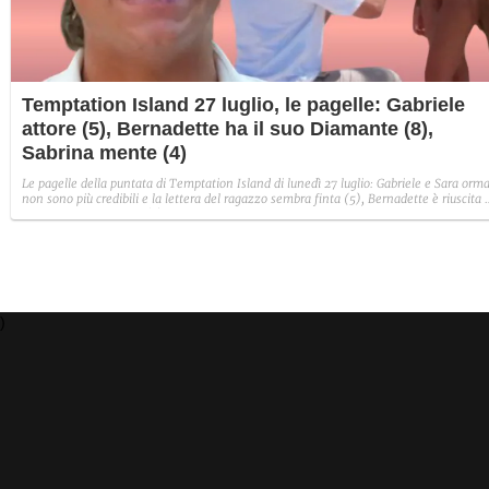
Temptation Island 27 luglio, le pagelle: Gabriele
attore (5), Bernadette ha il suo Diamante (8),
Sabrina mente (4)
Le pagelle della puntata di Temptation Island di lunedì 27 luglio: Gabriele e Sara orma
non sono più credibili e la lettera del ragazzo sembra finta (5), Bernadette è riuscita 
avere il suo Diamante (8) e Sabrina ha negato il bacio con Lory, tradendo di fatto sia
Giovanni che se stessa in un solo momento (4).
)