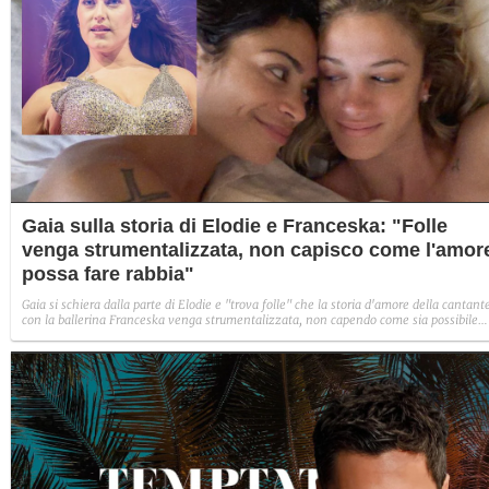
Gaia sulla storia di Elodie e Franceska: "Folle
venga strumentalizzata, non capisco come l'amor
possa fare rabbia"
Gaia si schiera dalla parte di Elodie e "trova folle" che la storia d'amore della cantant
con la ballerina Franceska venga strumentalizzata, non capendo come sia possibile
indignarsi davanti all'amore.