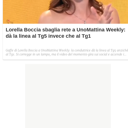
Lorella Boccia sbaglia rete a UnoMattina Weekly:
dà la linea al Tg5 invece che al Tg1
Gaffe di Lorella Boccia a UnoMattina Weekly: la conduttrice dà la linea al Tg5 anzich
al Tg1. Si corregge in un lampo, ma il video del momento gira sui social e accende i
commenti sulla rete.