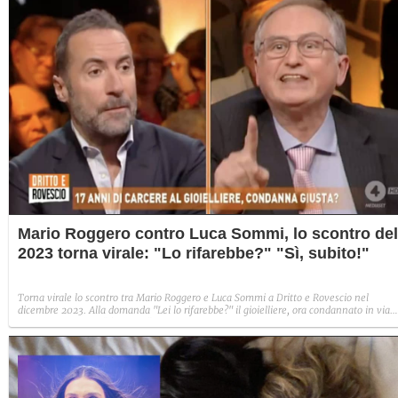
Mario Roggero contro Luca Sommi, lo scontro del
2023 torna virale: "Lo rifarebbe?" "Sì, subito!"
Torna virale lo scontro tra Mario Roggero e Luca Sommi a Dritto e Rovescio nel
dicembre 2023. Alla domanda "Lei lo rifarebbe?" il gioielliere, ora condannato in via
definitiva, rispose: "Sì, subito".