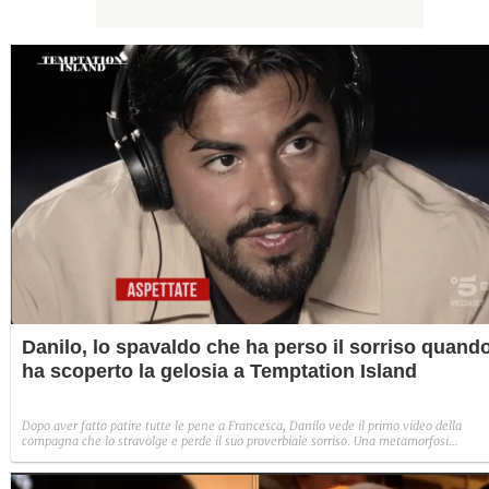
Danilo, lo spavaldo che ha perso il sorriso quand
ha scoperto la gelosia a Temptation Island
Dopo aver fatto patire tutte le pene a Francesca, Danilo vede il primo video della
compagna che lo stravolge e perde il suo proverbiale sorriso. Una metamorfosi
improvvisa che, a suo modo, è simbolo del programma.