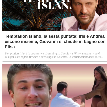
Temptation Island, la sesta puntata: Iris e Andrea
escono insieme, Giovanni si chiude in bagno con
Elisa
Temptation Island in diretta tv e streaming su Canale 5 e Witty: stasera i nuovi
sviluppi sulle coppie rimaste nel villaggio in Calabria. Le anticipazioni della sesta
puntata: Iris torna con Andrea ed escono insieme, Diamante vuole sposare Bernadett
Sabrina rifiuta il falò con Giovanni e si avvicina a Lory.