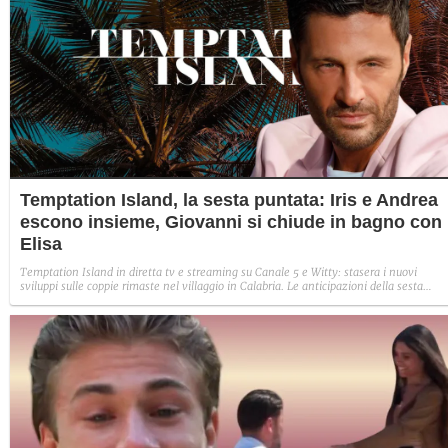
Temptation Island, la sesta puntata: Iris e Andrea
escono insieme, Giovanni si chiude in bagno con
Elisa
Temptation Island in diretta tv e streaming su Canale 5 e Witty: stasera i nuovi
sviluppi sulle coppie rimaste nel villaggio in Calabria. Le anticipazioni della sesta
puntata: Iris torna con Andrea ed escono insieme, Diamante vuole sposare Bernadett
Sabrina rifiuta il falò con Giovanni e si avvicina a Lory.