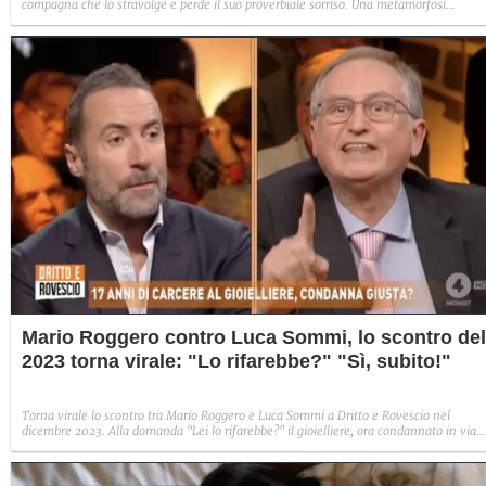
compagna che lo stravolge e perde il suo proverbiale sorriso. Una metamorfosi
improvvisa che, a suo modo, è simbolo del programma.
Mario Roggero contro Luca Sommi, lo scontro del
2023 torna virale: "Lo rifarebbe?" "Sì, subito!"
Torna virale lo scontro tra Mario Roggero e Luca Sommi a Dritto e Rovescio nel
dicembre 2023. Alla domanda "Lei lo rifarebbe?" il gioielliere, ora condannato in via
definitiva, rispose: "Sì, subito".