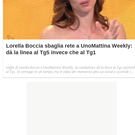
Lorella Boccia sbaglia rete a UnoMattina Weekly:
dà la linea al Tg5 invece che al Tg1
Gaffe di Lorella Boccia a UnoMattina Weekly: la conduttrice dà la linea al Tg5 anzich
al Tg1. Si corregge in un lampo, ma il video del momento gira sui social e accende i
commenti sulla rete.