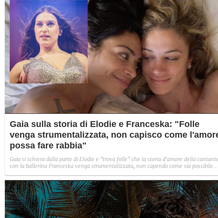
Gaia sulla storia di Elodie e Franceska: "Folle
venga strumentalizzata, non capisco come l'amor
possa fare rabbia"
Gaia si schiera dalla parte di Elodie e "trova folle" che la storia d'amore della cantant
con la ballerina Franceska venga strumentalizzata, non capendo come sia possibile
indignarsi davanti all'amore.