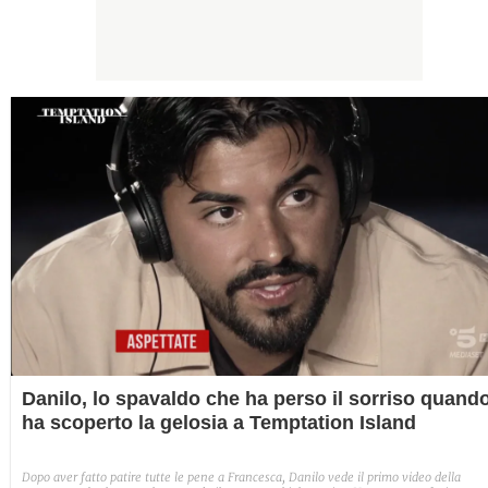
Danilo, lo spavaldo che ha perso il sorriso quand
ha scoperto la gelosia a Temptation Island
Dopo aver fatto patire tutte le pene a Francesca, Danilo vede il primo video della