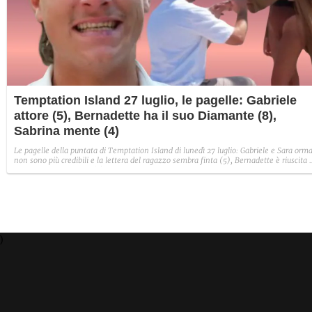
Temptation Island 27 luglio, le pagelle: Gabriele
attore (5), Bernadette ha il suo Diamante (8),
Sabrina mente (4)
Le pagelle della puntata di Temptation Island di lunedì 27 luglio: Gabriele e Sara orma
non sono più credibili e la lettera del ragazzo sembra finta (5), Bernadette è riuscita 
avere il suo Diamante (8) e Sabrina ha negato il bacio con Lory, tradendo di fatto sia
Giovanni che se stessa in un solo momento (4).
)