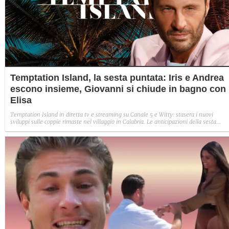
Temptation Island, la sesta puntata: Iris e Andrea
escono insieme, Giovanni si chiude in bagno con
Elisa
Temptation Island in diretta tv e streaming su Canale 5 e Witty: stasera i nuovi
sviluppi sulle coppie rimaste nel villaggio in Calabria. Le anticipazioni della sesta
puntata: Iris torna con Andrea ed escono insieme, Diamante vuole sposare Bernadett
Sabrina rifiuta il falò con Giovanni e si avvicina a Lory.