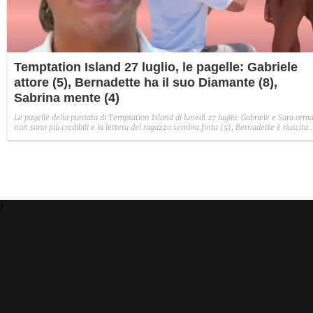
Temptation Island 27 luglio, le pagelle: Gabriele
attore (5), Bernadette ha il suo Diamante (8),
Sabrina mente (4)
Le pagelle della puntata di Temptation Island di lunedì 27 luglio: Gabriele e Sara orma
non sono più credibili e la lettera del ragazzo sembra finta (5), Bernadette è riuscita 
avere il suo Diamante (8) e Sabrina ha negato il bacio con Lory, tradendo di fatto sia
Giovanni che se stessa in un solo momento (4).
)