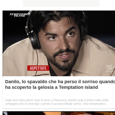
Danilo, lo spavaldo che ha perso il sorriso quand
ha scoperto la gelosia a Temptation Island
Dopo aver fatto patire tutte le pene a Francesca, Danilo vede il primo video della
compagna che lo stravolge e perde il suo proverbiale sorriso. Una metamorfosi
improvvisa che, a suo modo, è simbolo del programma.