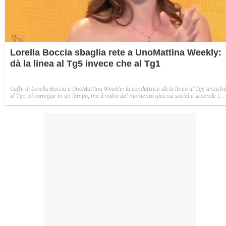
Lorella Boccia sbaglia rete a UnoMattina Weekly:
dà la linea al Tg5 invece che al Tg1
Gaffe di Lorella Boccia a UnoMattina Weekly: la conduttrice dà la linea al Tg5 anzich
al Tg1. Si corregge in un lampo, ma il video del momento gira sui social e accende i
commenti sulla rete.