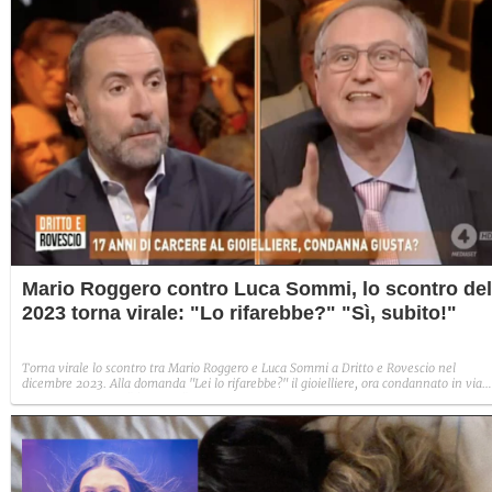
Mario Roggero contro Luca Sommi, lo scontro del
2023 torna virale: "Lo rifarebbe?" "Sì, subito!"
Torna virale lo scontro tra Mario Roggero e Luca Sommi a Dritto e Rovescio nel
dicembre 2023. Alla domanda "Lei lo rifarebbe?" il gioielliere, ora condannato in via
definitiva, rispose: "Sì, subito".