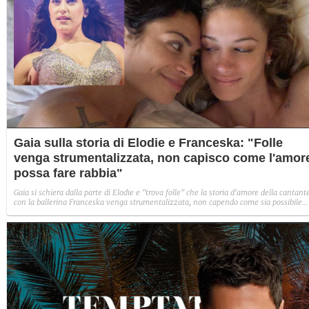
Gaia sulla storia di Elodie e Franceska: "Folle
venga strumentalizzata, non capisco come l'amor
possa fare rabbia"
Gaia si schiera dalla parte di Elodie e "trova folle" che la storia d'amore della cantant
con la ballerina Franceska venga strumentalizzata, non capendo come sia possibile
indignarsi davanti all'amore.