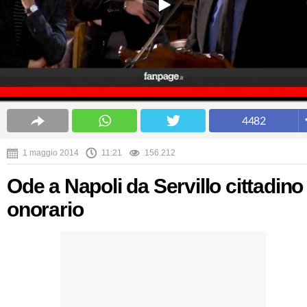
4482
1 maggio 2014
11:21
156.212
Ode a Napoli da Servillo cittadino
onorario