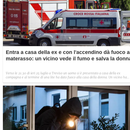
Entra a casa della ex e con l'accendino dà fuoco a
materasso: un vicino vede il fumo e salva la donn
Verso le 21.30 di ieri 25 luglio a Treviso un uomo si è presentato a casa della ex
compagna e al termine di una lite ha dato fuoco alla casa della donna. Un vicino ha
sentito le urla: è entrato nell’appartamento e ha salvato al donna.