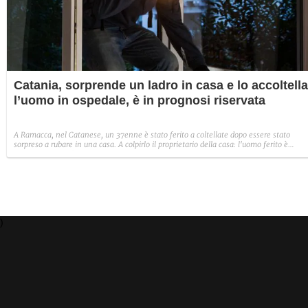
Catania, sorprende un ladro in casa e lo accoltella
l’uomo in ospedale, è in prognosi riservata
A Ramacca, nel Catanese, un 37enne è stato ferito a coltellate dopo essere stato
sorpreso a rubare in una casa. A colpirlo il proprietario della casa: l'uomo ferito è
scappato ma poi è stato rintracciato dai carabinieri.
)