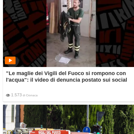
"Le maglie dei Vigili del Fuoco si rompono con
l'acqua": il video di denuncia postato sui social
1.573
di
Cronaca