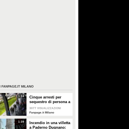
I
FANPAGE.IT MILANO
1:24
Cinque arresti per
sequestro di persona a
scopo di estorsione
3077
VISUALIZZAZIONI
Fanpage.it Milano
1:39
Incendio in una villetta
a Paderno Dugnano: