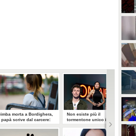
imba morta a Bordighera,
Non esiste più il
l papà scrive dal carcere:
tormentone unico in radio,
Mi è stato tolto tutto,
ma la Top 10 resta chiusa:
hiedo giustizia per
solo 29 brani in 3 mesi