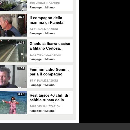
feriscono con un
499
VISUALIZZAZIONI
machete: 17enni
Fanpage.it Milano
accusati di tentato
omicidio
2:37
Il compagno della
mamma di Pamela
Genini: "Per venire qua
54
VISUALIZZAZIONI
ce l’abbiamo messa
Fanpage.it Milano
tutta"
2:01
Gianluca Ibarra ucciso
a Milano Certosa,
arrestati altri 6 membri
1142
VISUALIZZAZIONI
della Latin King per
Fanpage.it Milano
omicidio
1:52
Femminicidio Genini,
parla il compagno
della madre: "Convinti
85
VISUALIZZAZIONI
dell'ossessione di
Fanpage.it Milano
Dolci per Pamela"
0:28
Restituisce 40 chili di
sabbia rubata dalla
Sardegna : “È l’ultimo
2681
VISUALIZZAZIONI
desiderio di mia
Fanpage.it Milano
madre”