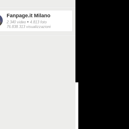
Fanpage.it Milano
•
2.340 video
4.813 foto
76.838.313 visualizzazioni