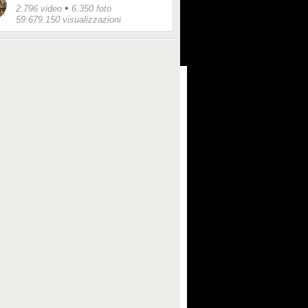
•
2.796 video
6.350 foto
59.679.150 visualizzazioni