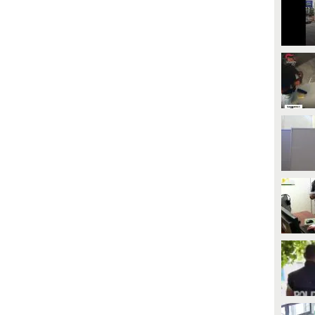
PLAY
PLAY
3077
• di
Fanpage.it Milano
401
• di
Cronaca Estera