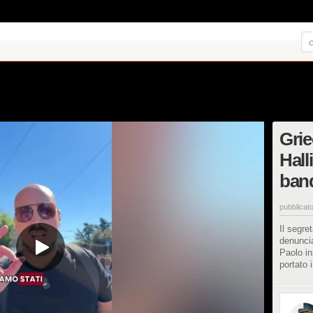
Grie
Hall
band
pubblicato
Il segre
denuncia
Paolo in
portato 