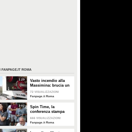
I
FANPAGE.IT ROMA
1:29
Vasto incendio alla
Massimina: brucia un
bosco, le fiamme
72
VISUALIZZAZIONI
alimentate dal vento
Fanpage.it Roma
3:02
Spin Time, la
conferenza stampa
degli attivisti: "Non c'è
666
VISUALIZZAZIONI
più tempo, vogliamo
Fanpage.it Roma
una soluzione"
0:20