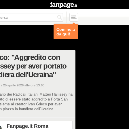
Comincia
da qui!
co: "Aggredito con
issey per aver portato
iera dell'Ucraina"
 il
25 aprile 2026 alle ore 13:00
tario dei Radicali Italiani Matteo Hallissey ha
to di essere stato aggredito a Porta San
sieme al creator Ivan Grieco per aver
in piazza la bandiera dell'Ucraina.
Fanpage.it Roma