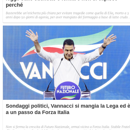
perché
Basterebbe un'etichetta più chiara per evitare tragedie come quella di Elia, morto a 3
anni dopo 50 giorni di agonia, per aver mangiato del formaggio a base di latte crudo. 
ddl del Pd per introdurre un'etichettatura che renda più consapevoli le famiglie è fer
al Senato da ormai due anni, nonostante le promesse del governo.
Sondaggi politici, Vannacci si mangia la Lega ed 
a un passo da Forza Italia
Non si ferma la crescita di Futuro Nazionale, ormai vicino a Forza Italia. Stabile Fratel