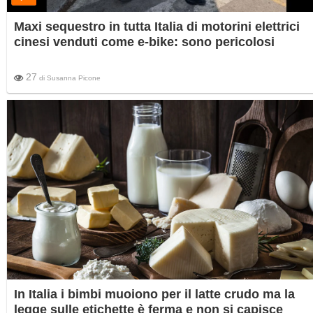
Maxi sequestro in tutta Italia di motorini elettrici
cinesi venduti come e-bike: sono pericolosi
27
di
Susanna Picone
In Italia i bimbi muoiono per il latte crudo ma la
legge sulle etichette è ferma e non si capisce