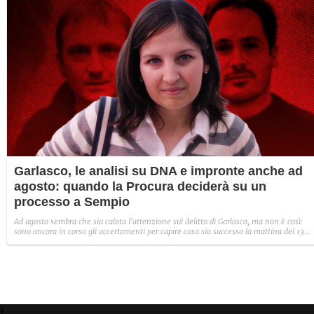
Garlasco, le analisi su DNA e impronte anche ad
agosto: quando la Procura deciderà su un
processo a Sempio
Ad agosto sembra che sia calata l'attenzione sul delitto di Garlasco, ma non è così:
sono ancora in corso gli accertamenti per capire cosa sia successo la mattina del 13
agosto 2007 nella villetta di Garlasco. Ecco su cosa magistrati e difesa stanno lavoro 
agosto e cosa accadrà a settembre.
)