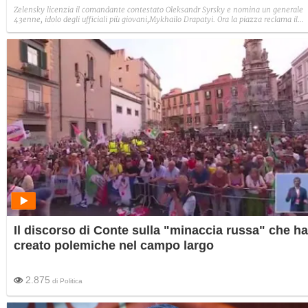
Zelensky licenzia il comandante contestato Oleksandr Syrsky e nomina un generale
43enne, idolo degli ufficiali più giovani,Mykhailo Drapatyi. Ora la piazza reclama il
ritorno dell’ex ministro della Difesa Mikhailo Fedorov. Il presidente ucraino è davanti
una scelta che rischia comunque di indebolirlo.
Il discorso di Conte sulla "minaccia russa" che ha
creato polemiche nel campo largo
2.875
di
Politica