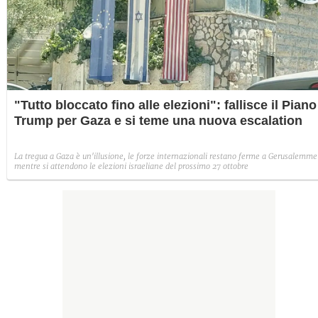
"Tutto bloccato fino alle elezioni": fallisce il Piano
Trump per Gaza e si teme una nuova escalation
La tregua a Gaza è un'illusione, le forze internazionali restano ferme a Gerusalemme
mentre si attendono le elezioni israeliane del prossimo 27 ottobre