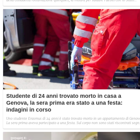
della cosiddetta rottamazione quinquies, la misura per saldare i debiti con lo Stato
tramite dei pagamenti agevolati. Chi ha aderito alla rottamazione deve rispettare la
scadenza, altrimenti rischia di perdere i benefici collegati: dopo due rate saltate si
viene esclusi.
Studente di 24 anni trovato morto in casa a
Genova, la sera prima era stato a una festa:
indagini in corso
Uno studente Erasmus di 24 anni è stato trovato morto in un appartamento di Genov
La sera prima aveva partecipato a una festa. Sul corpo non sono stati riscontrati segn
di violenza, indagini in corso.