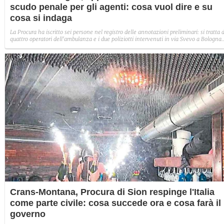
scudo penale per gli agenti: cosa vuol dire e su
cosa si indaga
La Procura ha iscritto sei persone nel registro delle annotazioni preliminari: si tratta d
quattro operatori dell'ambulanza e i due poliziotti intervenuti in via Svevo a Bologna
dove Abderrahim Fakir è morto durante il fermo.
Crans-Montana, Procura di Sion respinge l'Italia
come parte civile: cosa succede ora e cosa farà il
governo