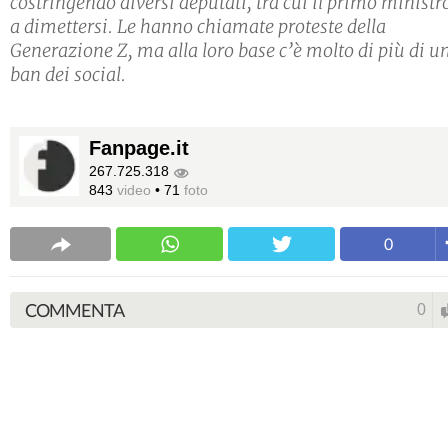
costringendo diversi deputati, tra cui il primo ministr
a dimettersi. Le hanno chiamate proteste della
Generazione Z, ma alla loro base c’è molto di più di u
ban dei social.
Fanpage.it
267.725.318
843
video
•
71
foto
0
COMMENTA
0