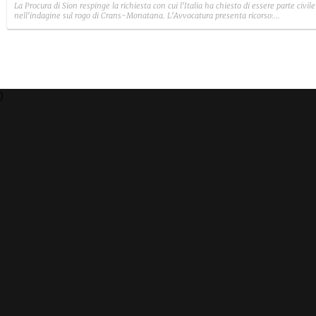
La Procura di Sion respinge la richiesta con cui l'Italia ha chiesto di essere parte civile
nell'indagine sul rogo di Crans-Monatana. L'Avvocatura presenta ricorso:
"Insisteremo. Constatazioni del tribunale sono superate dalla giurisprudenza della
Corte Europea dei diritti dell'Uomo"
)