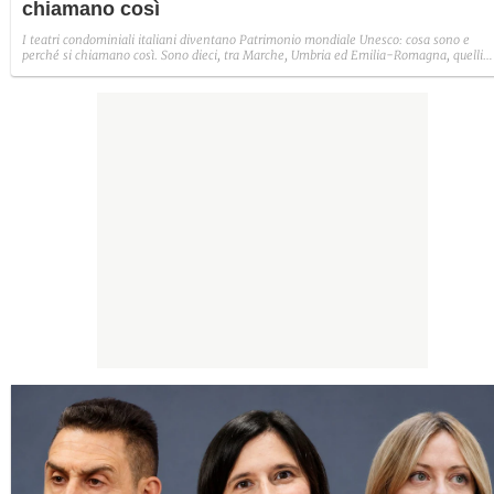
chiamano così
I teatri condominiali italiani diventano Patrimonio mondiale Unesco: cosa sono e
perché si chiamano così. Sono dieci, tra Marche, Umbria ed Emilia-Romagna, quelli
che entrano nella lista.