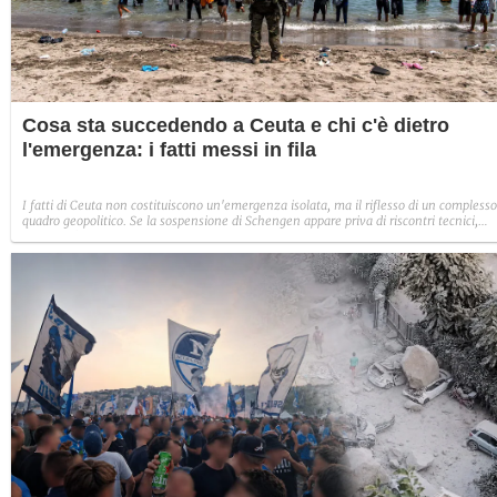
Cosa sta succedendo a Ceuta e chi c'è dietro
l'emergenza: i fatti messi in fila
I fatti di Ceuta non costituiscono un'emergenza isolata, ma il riflesso di un complesso
quadro geopolitico. Se la sospensione di Schengen appare priva di riscontri tecnici,
essendo l'enclave fuori dalla libera circolazione dal 1991, la pressione al confine unis
fattori giuridici interni e nodi internazionali tra Madrid, Rabat, Algeri e Medio Oriente