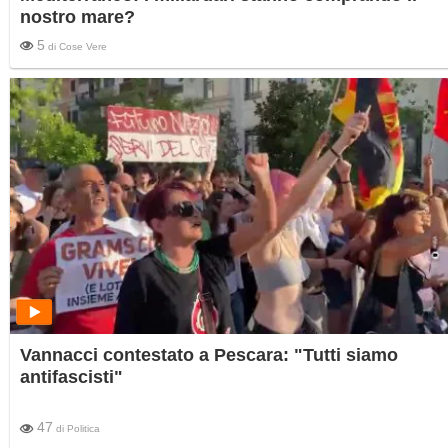
nostro mare?
5
di
Cose Vere
Vannacci contestato a Pescara: "Tutti siamo
antifascisti"
47
di
Politica