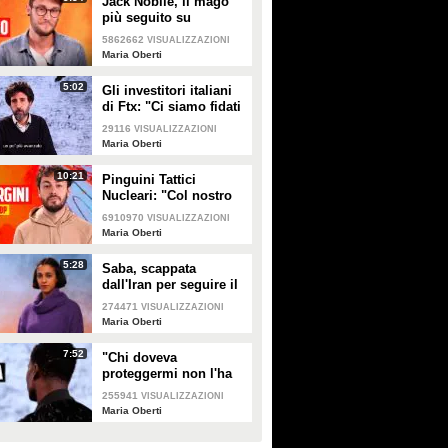
Jack Nobile, il mago
più seguito su
YouTube: "I miei
5862662
VISUALIZZAZIONI
trucchi? Mi esercito 8
Maria Oberti
ore al giorno"
5:02
Gli investitori italiani
di Ftx: "Ci siamo fidati
fino all'ultimo, ora
29116
VISUALIZZAZIONI
dobbiamo recuperare
Maria Oberti
30 milioni di euro"
10:21
Pinguini Tattici
Nucleari: "Col nostro
pop non vogliamo
6910970
VISUALIZZAZIONI
cambiare il mondo, ma
Maria Oberti
le persone"
5:28
Saba, scappata
dall'Iran per seguire il
suo sogno: "La polizia
274471
VISUALIZZAZIONI
persiana mi perseguita
Maria Oberti
perché ballo"
7:52
"Chi doveva
proteggermi non l'ha
fatto": parla la vittima
255941
VISUALIZZAZIONI
dei trapper Baby Gang
Maria Oberti
e Simba La Rue