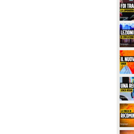
PLAY
onna cieca è tornata a vedere
razie ad un autotrapianto di una
arte della retina e del segmento
144
• di
Kodami Fanpage.it
nteriore da un occhio all’altro
ll’ospedale Molinette di Torino.
er la 67enne Elena "è come
ssere un po’ rinati".