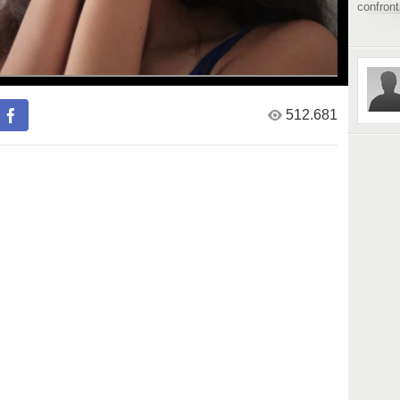
confront
lui perc
moglie, 
precisi
la denun
512.681