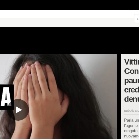
Vitt
Conf
paur
cred
denu
pubblicato
Parla un
l'agente
drogato 
nuovame