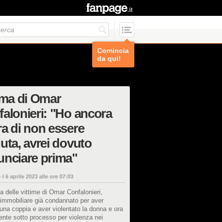
Comincia
da qui!
ima di Omar
alonieri: "Ho ancora
a di non essere
uta, avrei dovuto
nciare prima"
 il
6 aprile 2023 alle ore 07:03
a delle vittime di Omar Confalonieri,
 immobiliare già condannato per aver
una coppia e aver violentato la donna e ora
nte sotto processo per violenza nei