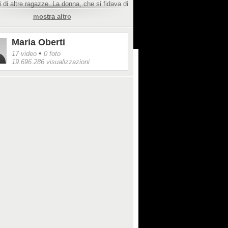
i di altre ragazze. La donna, che si fidava di
hé aveva un rapporto molto stretto con la
mostra altro
spiega a Fanpage.it di aver ricostruito con
one quanto le fosse successo soltanto dopo
cia della prima coppia.
Maria Oberti
•
17 video
0 foto
19.696.286 visualizzazioni