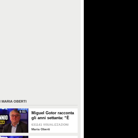
I
MARIA OBERTI
9:51
Miguel Gotor racconta
gli anni settanta: “È
stato il decennio che
631141
VISUALIZZAZIONI
ha cambiato l'Italia”
Maria Oberti