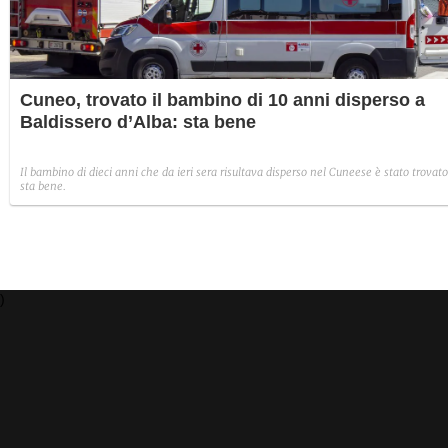
Cuneo, trovato il bambino di 10 anni disperso a
Baldissero d’Alba: sta bene
Il bambino di dieci anni che da ieri sera risultava disperso nel Cuneese è stato trovato
sta bene.
)