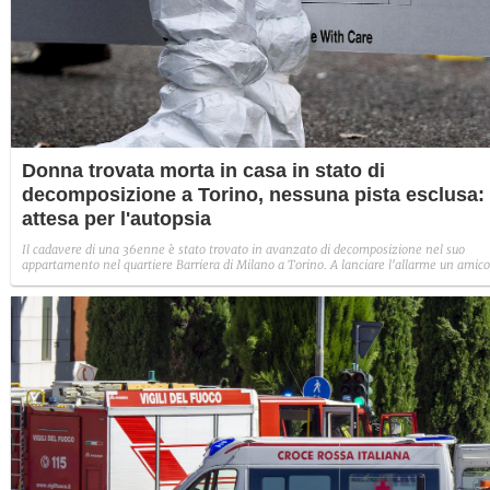
Donna trovata morta in casa in stato di
decomposizione a Torino, nessuna pista esclusa:
attesa per l'autopsia
Il cadavere di una 36enne è stato trovato in avanzato di decomposizione nel suo
appartamento nel quartiere Barriera di Milano a Torino. A lanciare l'allarme un amico
indagini in corso, nessuna posta esclusa mentre si attendono i risultati dell'autopsia.