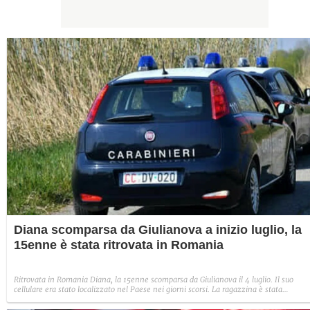
Diana scomparsa da Giulianova a inizio luglio, la
15enne è stata ritrovata in Romania
Ritrovata in Romania Diana, la 15enne scomparsa da Giulianova il 4 luglio. Il suo
cellulare era stato localizzato nel Paese nei giorni scorsi. La ragazzina è stata
trasferita in una struttura protetta per minori.