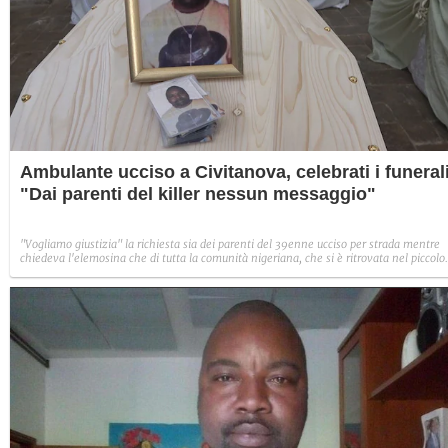
Ambulante ucciso a Civitanova, celebrati i funerali
"Dai parenti del killer nessun messaggio"
"Vogliamo giustizia" la richiesta sia dei parenti del 39enne ucciso per strada mentre
chiedeva l'elemosina che di tutta la comunità nigeriana, che si è ritrovata nel piccolo
comune marchigiano per i funerali.