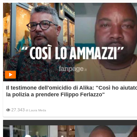
Il testimone dell'omicidio di Alika: "Così ho aiutat
la polizia a prendere Filippo Ferlazzo"
27.343
di
Laura Meda