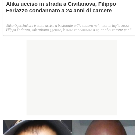
Alika ucciso in strada a Civitanova, Filippo
Ferlazzo condannato a 24 anni di carcere
Alika Ogorchukwu è stato ucciso a bastonate a Civitanova nel mese di luglio 2022.
Filippo Ferlazzo, salernitano 33enne, è stato condannato a 24 anni di carcere per il
delitto dell'ambulante 39enne. "Aggredito come un animale"