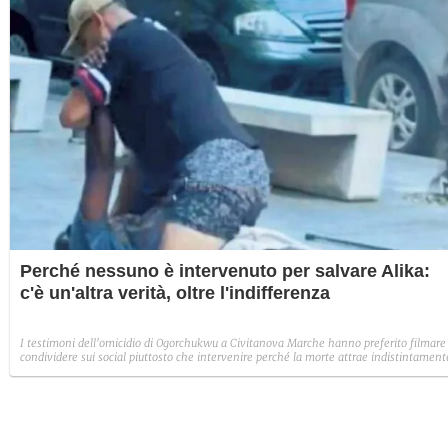
Perché nessuno è intervenuto per salvare Alika:
c'è un'altra verità, oltre l'indifferenza
I testimoni dell'omicidio di Ogorchukwu a Civitanova Marche hanno preferito filmare
condividere sui social piuttosto che intervenire perché la morte attrae indistintament