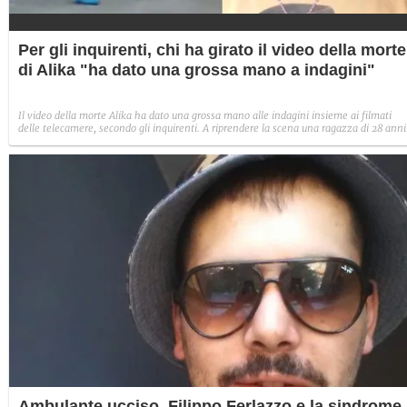
Per gli inquirenti, chi ha girato il video della morte
di Alika "ha dato una grossa mano a indagini"
Il video della morte Alika ha dato una grossa mano alle indagini insieme ai filmati
delle telecamere, secondo gli inquirenti. A riprendere la scena una ragazza di 28 anni
"Ero terrorizzata".
Ambulante ucciso, Filippo Ferlazzo e la sindrome