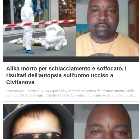
Alika morto per schiacciamento e soffocato, i
risultati dell'autopsia sull'uomo ucciso a
Civitanova
L'autopsia sul corpo di Alika Ogorchukwuè stata preceduta dal riconoscimento della
salma fatto dalla moglie, Charity Oriachi. La vedova ha voluto vedere il marito per
l'ultima volta.