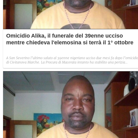
Omicidio Alika, il funerale del 39enne ucciso
mentre chiedeva l'elemosina si terrà il 1° ottobre
A San Severino l’ultimo saluto al 39enne nigeriano ucciso due mesi fa dopo l’omicidi
di Civitanova Marche. La Procura di Macerata intanto ha stabilito una perizia
psichiatrica sul 32enne arrestato.