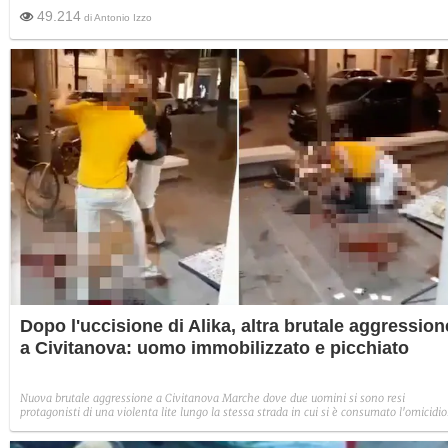
49.214
di
Antonio Izzo
Dopo l'uccisione di Alika, altra brutale aggression
a Civitanova: uomo immobilizzato e picchiato
Nuova brutale aggressione a Civitanova Marche dove due uomini si sono resi
protagonisti di una violenta lite lungo la stessa strada in cui si è consumato l'omicidio
di Alika Ogorchukwu