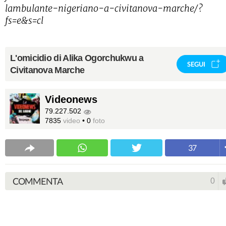
lambulante-nigeriano-a-civitanova-marche/?
fs=e&s=cl
L'omicidio di Alika Ogorchukwu a
SEGUI
Civitanova Marche
Videonews
79.227.502
7835
video
•
0
foto
37
COMMENTA
0