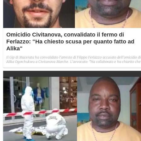
Omicidio Civitanova, convalidato il fermo di
Ferlazzo: "Ha chiesto scusa per quanto fatto ad
Alika"
Il Gip di Macerata ha convalidato l'arresto di Filippo Ferlazzo accusato dell'omicidio di
Alika Ogorchukwu a Civitanova Marche. L'avvocato: "Ha collaborato e ha chiarito che
non c'è stata alcuna motivazione di tipo razziale