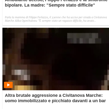
bipolare. La madre: "Sempre stato difficile"
Parla la mamma di Filippo Ferlazzo, il 32enne che ha ucciso per strada a Civitanova
Marche Alika Ogorchukwu: "È sempre stato un ragazzo difficile, ha avuto
un’adolescenza terribile". Nel suo passato, anche un Tso a Salerno per sindrome
bipolare. Verrà richiesta per lui la perizia psichiatrica.
Altra brutale aggressione a Civitanova Marche:
uomo immobilizzato e picchiato davanti a un bar