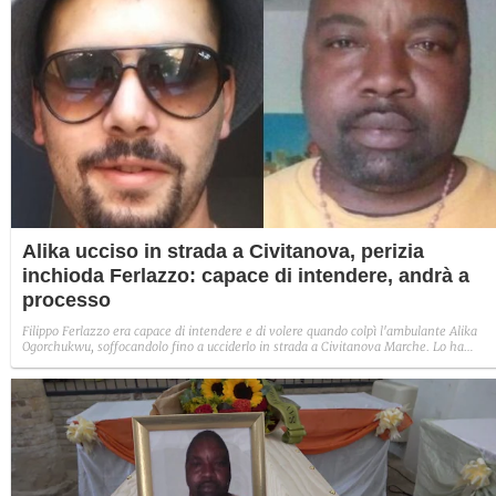
Alika ucciso in strada a Civitanova, perizia
inchioda Ferlazzo: capace di intendere, andrà a
processo
Filippo Ferlazzo era capace di intendere e di volere quando colpì l'ambulante Alika
Ogorchukwu, soffocandolo fino a ucciderlo in strada a Civitanova Marche. Lo ha
stabilito la perizia psichiatrica disposta dal Gip dopo la documentazione che certificav
una patologia psichiatrica dell'imputato.