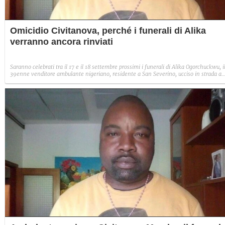
Omicidio Civitanova, perché i funerali di Alika
verranno ancora rinviati
Saranno celebrati tra il 17 e il 18 settembre prossimi i funerali di Alika Ogorchuckwu, i
39enne venditore ambulante nigeriano, residente a San Severino, ucciso in strada a
Civitanova Marche (Macerata) il 29 luglio scorso. Si aspettano i visti per i fratelli in
attivo dalla Nigeria.