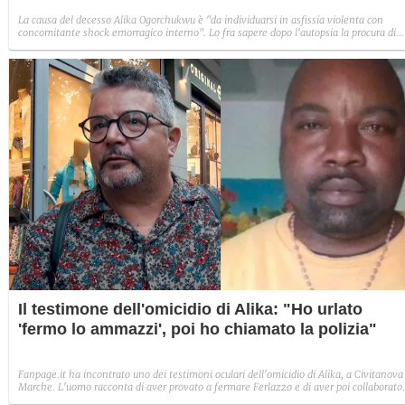
La causa del decesso Alika Ogorchukwu è "da individuarsi in asfissia violenta con
concomitante shock emorragico interno". Lo fra sapere dopo l'autopsia la procura di
Macerata, a firma del procuratore facente funzioni Claudio Rastrelli.
Il testimone dell'omicidio di Alika: "Ho urlato
'fermo lo ammazzi', poi ho chiamato la polizia"
Fanpage.it ha incontrato uno dei testimoni oculari dell'omicidio di Alika, a Civitanova
Marche. L'uomo racconta di aver provato a fermare Ferlazzo e di aver poi collaborato
con la polizia al suo arresto: "Non c'è stata indifferenza".