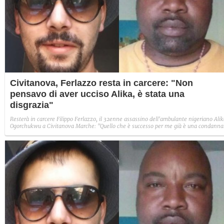
Civitanova, Ferlazzo resta in carcere: "Non
pensavo di aver ucciso Alika, è stata una
disgrazia"
Resterà in carcere Filippo Ferlazzo, il 32enne assassino dell'ambulante nigeriano Ali
Ogorchukwu a Civitanova Marche: "Quello che è successo per me già è una condanna
Ma per il gip di Macerata è un "soggetto violento e con elevata pericolosità sociale".