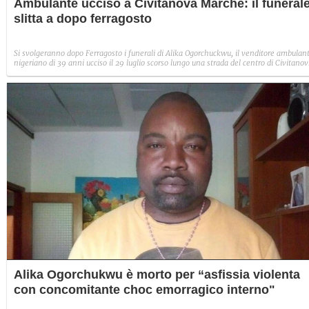
Ambulante ucciso a Civitanova Marche: il funeral
slitta a dopo ferragosto
Si svolgeranno dopo Ferragosto i funerali di Alika Ogorchuckwu, il venditore ambulan
nigeriano di 39 anni ucciso il 29 luglio scorso lungo una strada del centro di Civitano
Marche.
Alika Ogorchukwu è morto per “asfissia violenta
con concomitante choc emorragico interno"