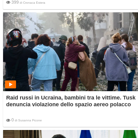
399
di
Cronaca Estera
Raid russi in Ucraina, bambini tra le vittime. Tusk
denuncia violazione dello spazio aereo polacco
0
di
Susanna Picone