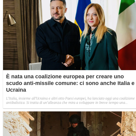
È nata una coalizione europea per creare uno
scudo anti-missile comune: ci sono anche Italia e
Ucraina
L'Italia, insieme all'Ucraina e altri otto Paesi europei, ha lanciato oggi una coalizione
antibalistica. Si tratta di un'alleanza che mira a sviluppare in breve tempo una
"architettura integrata di difesa missilistica": una cooperazione stretta, con scopo
"puramente difensivo", per tutelarsi da eventuali attacchi missilistici.