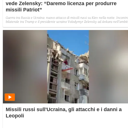
vede Zelensky: “Daremo licenza per produrre
missili Patriot”
Guerra tra Russia e Ucraina: nuovo attacco di missili russi su Kiev nella notte. Incontr
bilaterale tra Trump e il presidente ucraino Volodymyr Zelensky ad Ankara nell'ambit
del vertice Nato. Il presidente ucraino ha incontrato anche la premier italiana Giorgia
Meloni.
Missili russi sull'Ucraina, gli attacchi e i danni a
Leopoli