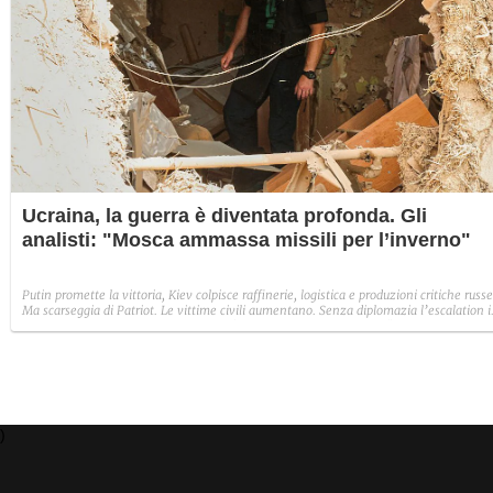
Ucraina, la guerra è diventata profonda. Gli
analisti: "Mosca ammassa missili per l’inverno"
Putin promette la vittoria, Kiev colpisce raffinerie, logistica e produzioni critiche russe
Ma scarseggia di Patriot. Le vittime civili aumentano. Senza diplomazia l’escalation 
atto rischia di prolungare il conflitto. L’esperto di disarmo Podvig: “Gli attacchi aerei
reciproci sono una strada senza uscita”.
)