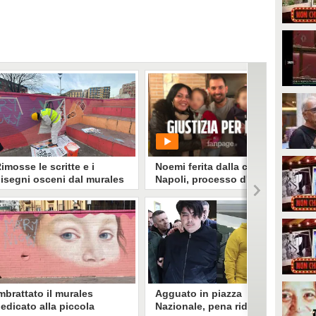
imosse le scritte e i
Noemi ferita dalla camorra a
isegni osceni dal murales
Napoli, processo d'appello.
edicato a Noemi, bimba
La famiglia: "Finalmente
erita in un agguato
giustizia è fatta"
a Napoliservizi ha provveduto a
PLAY
icoprire scritte e disegni osceni
he hanno imbrattato il murales
edicato a Noemi, la bimba ferita
196553
• di
Gaia Martignetti
n un agguato in piazza
azionale a Napoli.
mbrattato il murales
Agguato in piazza
edicato alla piccola
Nazionale, pena ridotta per