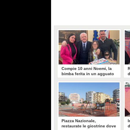
Compie 10 anni Noemi, la
R
bimba ferita in un agguato
d
in piazza Nazionale nel
d
2019. Ricevuta da De Luca
f
La bimba che nel maggio del 2019
L
fu ferita da un proiettile in un
r
agguato in piazza Nazionale ha
c
compiuto oggi 10 anni. Insieme
d
alla sua famiglia, Noemi è stata
i
ricevuta dal governatore campano
N
Vincenzo De Luca.
Piazza Nazionale,
I
restaurate le giostrine dove
d