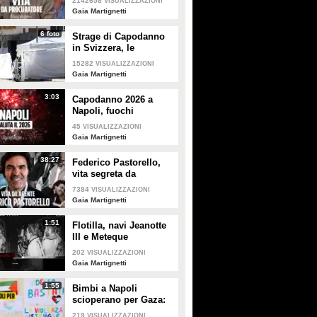
2142658
VISUALIZZAZIONI
Litigai con Di Lorenzo
Gaia Martignetti
per la Juve"
6 foto
Strage di Capodanno
in Svizzera, le
immagini del luogo in
15282
VISUALIZZAZIONI
cui hanno perso la vita
Gaia Martignetti
più di 40 persone
3:03
Capodanno 2026 a
Napoli, fuochi
d'artificio in tutta la
45
VISUALIZZAZIONI
città per salutare il
Gaia Martignetti
2025
38:27
Federico Pastorello,
vita segreta da
procuratore: "Evra
7384
VISUALIZZAZIONI
venne rapito per
Gaia Martignetti
firmare un altro
contratto"
1:51
Flotilla, navi Jeanotte
III e Meteque
abbordatate da Israele,
202
VISUALIZZAZIONI
attivisti in diretta con
Gaia Martignetti
mani alzate
1:55
Bimbi a Napoli
scioperano per Gaza:
“Ai nostri figli
219
VISUALIZZAZIONI