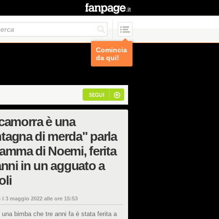
Comincia
da qui!
SEGUI
camorra è una
agna di merda" parla
amma di Noemi, ferita
anni in un agguato a
li
 il
3 maggio 2022 alle ore 15:53
una bimba che tre anni fa è stata ferita a