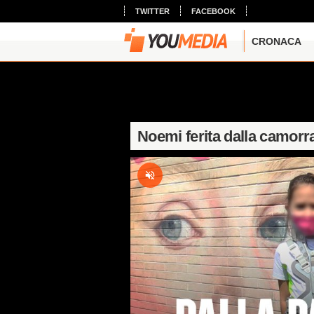
TWITTER
FACEBOOK
CRONACA
Noemi ferita dalla camorr