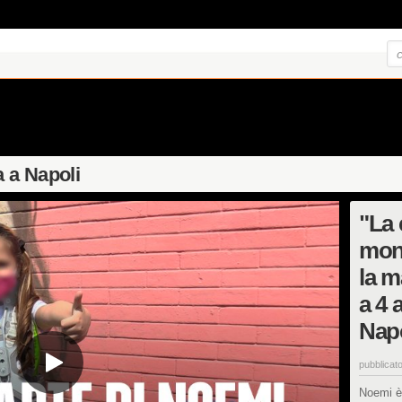
a a Napoli
"La 
mont
la m
a 4 
Napo
pubblicato
Noemi è 