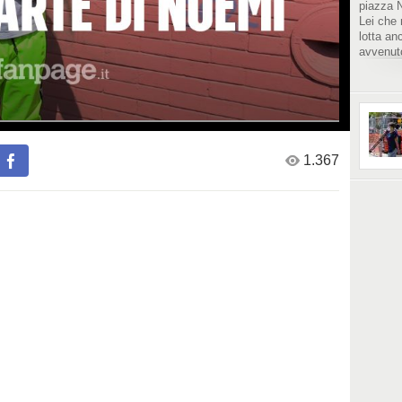
piazza 
Lei che 
lotta an
avvenuto
alla sua
necessar
dalla pa
Noemi, 
corsetto
riappropr
1.367