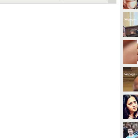
oemi, la bambina ferita in
il killer che ferì la piccola
n agguato a Napoli
Noemi
l murales dedicato alla bimba,
Ridotta in Appello a 16 anni e 8
he sorge proprio nel luogo in cui
mesi la condanna ad Armando Del
u ferita, nel cuore di Napoli, è
Re, accusato dell'agguato in
tato imbrattato con disegni
piazza Nazionale, a Napoli, in cui
sceni.
fu ferita la piccola Noemi.