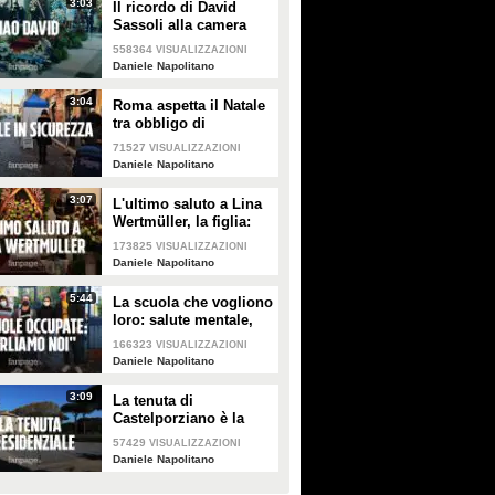
3:03
Il ricordo di David
Sassoli alla camera
ardente: "Ha
558364
VISUALIZZAZIONI
interpretato la buona
Daniele Napolitano
politica"
3:04
Roma aspetta il Natale
tra obbligo di
mascherina anche
71527
VISUALIZZAZIONI
all'aperto e file per i
Daniele Napolitano
tamponi
3:07
L'ultimo saluto a Lina
Wertmüller, la figlia:
"Grande donna, amava
173825
VISUALIZZAZIONI
tutti"
Daniele Napolitano
5:44
La scuola che vogliono
loro: salute mentale,
educazione di genere,
166323
VISUALIZZAZIONI
didattica non
Daniele Napolitano
autoritaria
3:09
La tenuta di
Castelporziano è la
prima foresta
57429
VISUALIZZAZIONI
certificata e sostenibile
Daniele Napolitano
del Lazio