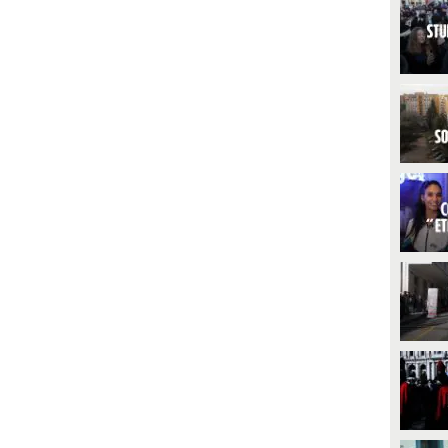
fuggire alla violenza di genere
incriminato a Berlino con l'accusa
ossono accedere alla Naspi. Per
di aver sedato e violentato 14
ttenerla è necessario dimostrare
donne. Stando a quanto
a situazione di violenza o
ricostruito, dopo averle conosciute
ersecuzione quando si fa
online, le drogava con un mix di
omanda.
alcol e sedativi e filmava le
violenze. Gli investigatori
sospettano che le vittime siano
molte di più.