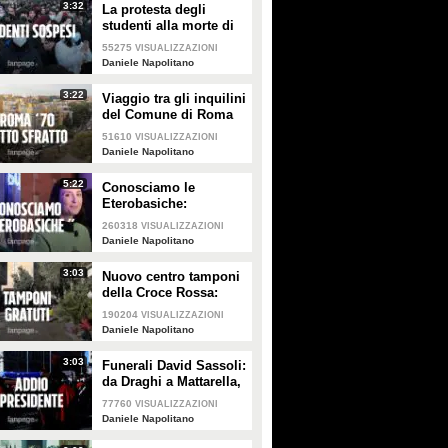
3:32
La protesta degli
PLAY
PLAY
studenti alla morte di
Lorenzo: "Dalla scuola
55275
VISUALIZZAZIONI
439
• di
Gaia Martignetti
66
• di
Politica
solo sospensioni,
Daniele Napolitano
siamo arrabbiati"
3:22
Viaggio tra gli inquilini
del Comune di Roma
sotto sfratto: "Come
51610
VISUALIZZAZIONI
farò? Preferisco morire
Daniele Napolitano
prima"
5:22
Conosciamo le
Eterobasiche:
"Vogliamo ridere degli
260318
VISUALIZZAZIONI
stereotipi maschili
Daniele Napolitano
assieme a loro"
3:03
Nuovo centro tamponi
della Croce Rossa:
"Gratis per i bimbi,
190204
VISUALIZZAZIONI
andiamo incontro alle
Daniele Napolitano
famiglie"
3:03
Funerali David Sassoli:
da Draghi a Mattarella,
l'ultimo saluto al
77760
VISUALIZZAZIONI
presidente del
Daniele Napolitano
Parlamento europeo