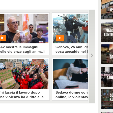
AV mostra le immagini
Genova, 25 anni dopo:
elle violenze sugli animali
cosa accadde nel luglio
ei circhi fuori il Ministero
2001, dall'uccisione di
ella Cultura
Carlo Giuliani alle
condanne per tortura
PLAY
PLAY
608
• di
Gaia Martignetti
0
• di
Francesca Moriero
hi lascia il lavoro dopo
Sedava donne conosciute
na violenza ha diritto alla
online, le violentava e
aspi: l'annuncio dell'Inps
filmava gli abusi: arrestato
68enne in Germania,
’Inps ha chiarito che anche le
almeno 14 vittime
onne costrette a dimettersi per
Un uomo di 68 anni è stato