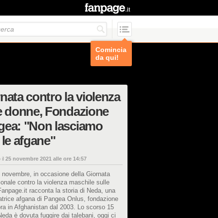
Comincia
da qui!
nata contro la violenza
e donne, Fondazione
gea: "Non lasciamo
 le afgane"
 il
25 novembre 2021 alle ore 14:57
5 novembre, in occasione della Giornata
ionale contro la violenza maschile sulle
anpage.it racconta la storia di Neda, una
atrice afgana di Pangea Onlus, fondazione
ra in Afghanistan dal 2003. Lo scorso 15
eda è dovuta fuggire dai talebani, oggi ci