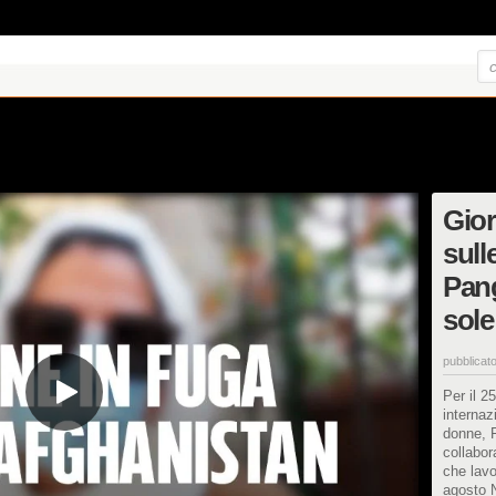
Gior
sull
Pan
sole
pubblicato
Per il 2
internaz
donne, F
collabor
che lavo
agosto N