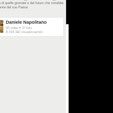
 di quelle giornate e del futuro che vorrebbe
onne del suo Paese.
Daniele Napolitano
•
60 video
37 foto
8.334.342 visualizzazioni