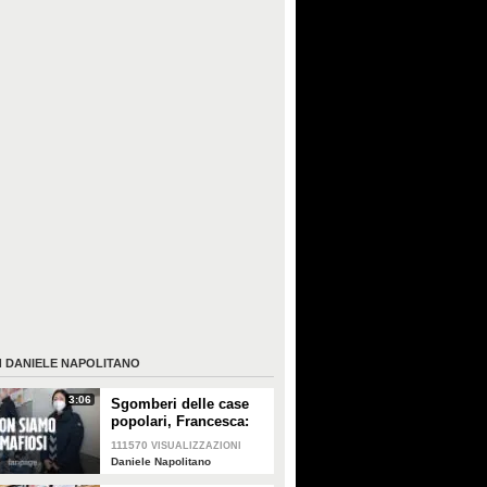
I
DANIELE NAPOLITANO
3:06
Sgomberi delle case
popolari, Francesca:
"Non sono mafiosa, ho
111570
VISUALIZZAZIONI
due bambini e lavoro
Daniele Napolitano
in mensa"