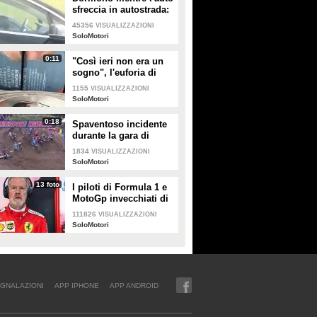
sfreccia in autostrada:
le immagini della Tesla
45356
VISUALIZZAZIONI
che fanno il giro del
SoloMotori
mondo
0:11
"Così ieri non era un
sogno", l'euforia di
Leclerc il giorno dopo
1155
VISUALIZZAZIONI
la vittoria a Monza
SoloMotori
0:18
Spaventoso incidente
durante la gara di
motocross
1834
VISUALIZZAZIONI
SoloMotori
13 foto
I piloti di Formula 1 e
MotoGp invecchiati di
30 anni
111826
VISUALIZZAZIONI
SoloMotori
GNALAZIONI
APP IPHONE
APP ANDROID