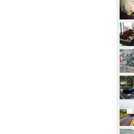
PLAY
PLAY
708
• di
Fanpage.it Milano
239
• di
Cronaca