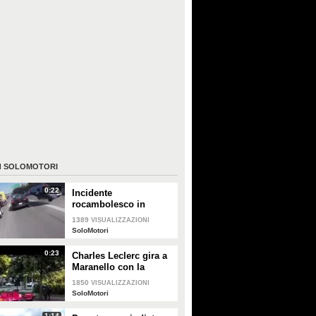
I
SOLOMOTORI
0:22
Incidente
rocambolesco in
autostrada: la vettura si
1389
VISUALIZZAZIONI
impenna e vola
SoloMotori
letteralmente,
rotolando via
0:23
Charles Leclerc gira a
Maranello con la
Ferrari
1850
VISUALIZZAZIONI
SoloMotori
1:14