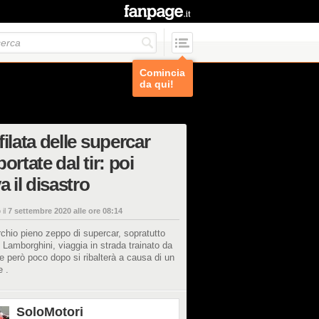
Comincia
da qui!
filata delle supercar
portate dal tir: poi
va il disastro
 il
7 settembre 2020 alle ore 08:14
chio pieno zeppo di supercar, sopratutto
e Lamborghini, viaggia in strada trainato da
he però poco dopo si ribalterà a causa di un
e .
SoloMotori