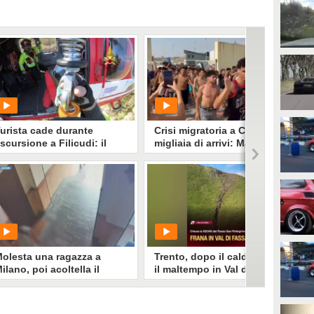
urista cade durante
Crisi migratoria a Ceuta,
scursione a Filicudi: il
migliaia di arrivi: Madrid
ideo del salvataggio dei
schiera l'esercito
igili del fuoco
PLAY
PLAY
23
• di
Cronaca
2886
• di
Cronaca
olesta una ragazza a
Trento, dopo il caldo arriva
ilano, poi acoltella il
il maltempo in Val di Fassa:
ortinaio che aveva difeso
frana e danni alla viabilità
a 28enne: arrestato