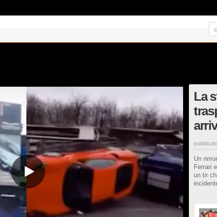
La s
tras
arri
pubblicato
Un rimor
Ferrari 
un tir c
incident