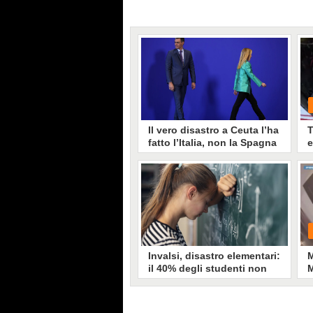
Il vero disastro a Ceuta l’ha
T
fatto l’Italia, non la Spagna
e
v
I ministri dell'interno europei,
v
Piantedosi compreso, danno la
loro solidarietà alla Spagna e
certificano l'operato corretto di
Sanchez a Ceuta. Ma allora la vera
anomalia della vicenda Ceuta è
una sola: perché l'Italia ha
sospeso il trattato di Schengen con
Madrid?
Invalsi, disastro elementari:
M
il 40% degli studenti non
M
ha conoscenze base in
p
matematica, migliorano le
l
superiori
Presentati oggi alla Camera i