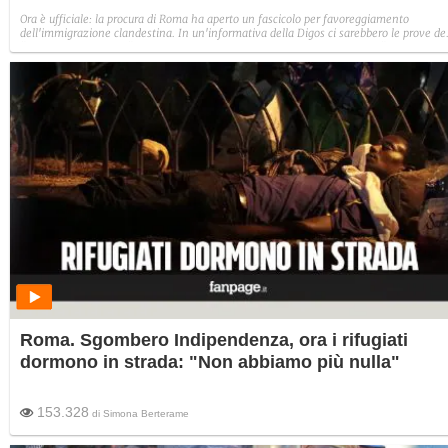
Ora è ufficiale: la procura di Roma ha aperto un fascicolo per favoreggiamento
dell'immigrazione clandestina. In un'informativa della Digos ci sarebbero le prove de
"racket dei posti letto". Ma i rifugiati rispediscono le accuse al mittente: "Soldi raccolti
solo per le spese dell'occupazione".
Roma. Sgombero Indipendenza, ora i rifugiati
dormono in strada: "Non abbiamo più nulla"
153.328
di
Simona Berterame