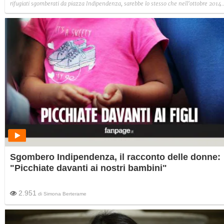
rifugiati sgomberati da piazza Indipendenza, sarebbe lo stesso che nell'ottobre 2014
nella stessa piazza ordinò ad altri poliziotti di caricare gli operai della ThyssenKrupp
che stavano manifestando. All'epoca il funzionario ebbe un diverbio con Maurizio
Landini.
Sgombero Indipendenza, il racconto delle donne:
"Picchiate davanti ai nostri bambini"
2.951
di
Simona Berterame