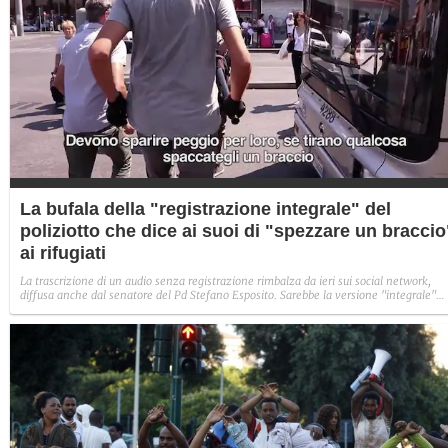
La bufala della "registrazione integrale" del
poliziotto che dice ai suoi di "spezzare un braccio
ai rifugiati
La trascrizione di un audio senza registrazione rimbalza da ieri sui social network,
diffusa anche dal senatore del Pd Stefano Esposito. Sarebbe la versione "integrale"
che giustificherebbe le parole del poliziotto che in un video di Fanpage.it urla durante
una carica contro i rifugiati "spezzategli un braccio". Ma si tratta solo di una bufala.