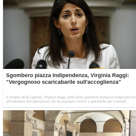
Sgombero piazza Indipendenza, Virginia Raggi:
"Vergognoso scaricabarile sull'accoglienza"
Il sindaco della Capitale, Virginia Raggi, parla dello sgombero di piazza Indipendenza
all'indomani dell'operazione che ha suscitato critiche e polemiche per i metodi
utilizzati: "L’accoglienza è ormai una vera e propria emergenza ma stiamo assistend
a un vergognoso scaricabarile", dice in un lungo post su Facebook in cui poi critica
prefettura, Regione e governo.