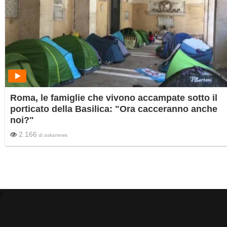
Roma, le famiglie che vivono accampate sotto il
porticato della Basilica: "Ora cacceranno anche
noi?"
2.166
di
askanews
)