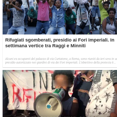
Rifugiati sgomberati, presidio ai Fori imperiali. In
settimana vertice tra Raggi e Minniti
Alcuni ex occupanti del palazzo di via Curtatone, a Roma, sono riuniti da ieri sera in 
presidio autorizzato nei giardini di via dei Fori imperiali. L'obiettivo della protesta è
avviare un tavolo sull'emergenza abitativa con prefettura, Comune e Regione. Intant
in settimana è previsto un vertice sul tema degli sgomberi tra Virginia Raggi e il
ministro Minniti.