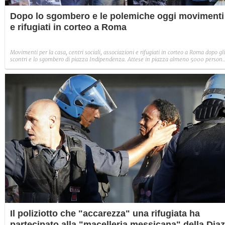
Dopo lo sgombero e le polemiche oggi movimenti
e rifugiati in corteo a Roma
Movimenti per la casa, centri sociali, associazioni e rifugiati in corteo a Roma dopo gli
scontri e lo sgombero di piazza Indipendenza. Attese in piazza almeno 5000 persone
Dispositivo di sicurezza della questura per garantire lo svolgimento pacifico del corteo
Il poliziotto che "accarezza" una rifugiata ha
partecipato alla "macelleria messicana" della Diaz