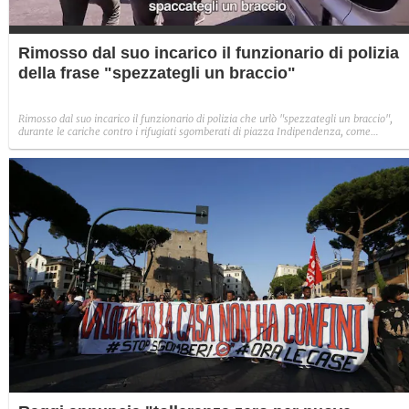
Rimosso dal suo incarico il funzionario di polizia
della frase "spezzategli un braccio"
Rimosso dal suo incarico il funzionario di polizia che urlò "spezzategli un braccio",
durante le cariche contro i rifugiati sgomberati di piazza Indipendenza, come
documentato dal video di Fanpage.it. Il capo della polizia Gabrielli aveva promesso
conseguenze se eccessi fossero stati accertati eccessi nell'operazione di sgombero.