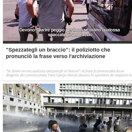
"Spezzategli un braccio": il poliziotto che
pronunciò la frase verso l'archiviazione
"Se tirano ancora qualcosa spezzategli un braccio": la frase fu pronunciata da un
dirigente del commissariato Trevi Campo Marzio durante lo sgombero dei migranti in
piazza Indipendenza e ripresa dalle telecamere di Fanpage.it.