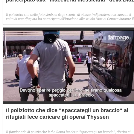
Il poliziotto che nella foto simbolo degli scontri di piazza Indipendenza accarezza il
volto di una rifugiata ha partecipato all'irruzione alla scuola Diaz di Genova durante il
G8. Lo rileva il suo ex comandante Vincenzo Canterini in una lettera al quotidiano Il
Tempo.
Il poliziotto che dice "spaccategli un braccio" ai
rifugiati fece caricare gli operai Thyssen
Il funzionario di polizia che ieri a Roma ha detto "spaccategli un braccio", riferito ai