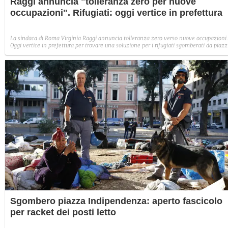
Raggi annuncia "tolleranza zero per nuove
occupazioni". Rifugiati: oggi vertice in prefettura
La sindaca di Roma Virginia Raggi annuncia tolleranza zero verso nuove occupazioni.
Oggi vertice in prefettura per trovare una soluzione per i rifugiati sgomberati da piaz
Indipendenza e i senza casa accampati sul sagrato della chiesa di Santi Apostoli.
Sgombero piazza Indipendenza: aperto fascicolo
per racket dei posti letto