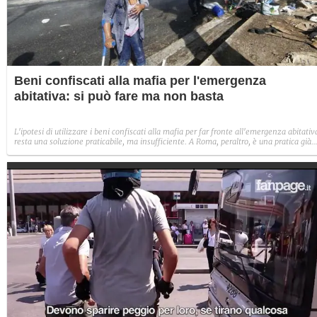
Beni confiscati alla mafia per l'emergenza
abitativa: si può fare ma non basta
L'ipotesi di utilizzare i beni confiscati alla mafia per far fronte all'emergenza abitativ
resta una soluzione praticabile, ma insufficiente. A Roma, peraltro, è una pratica già
attuata da anni: i numeri dei beni confiscati e gestiti dal comune capitolini e dalla
regione Lazio.