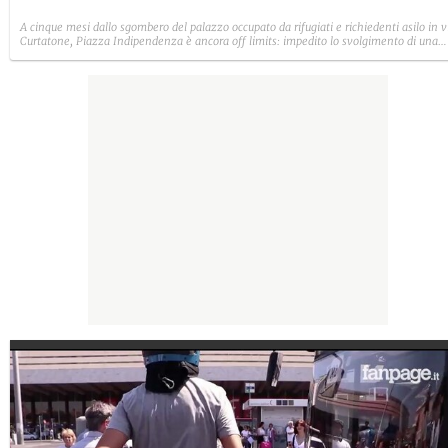
A cinque mesi dallo sgombero del palazzo occupato da rifugiati e richiedenti asilo in v
Curtatone, Piazza Indipendenza è ancora off limits: impedito lo svolgimento di una
conferenza stampa del Si.Cobas. Gli attivisti sindacali: "Minacciati di essere denuncia
e addirittura arrestati".