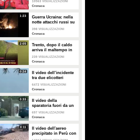
gemellini: la dolce reazione
10563
VISUALIZZAZIONI
davanti ai suoi follower
Cronaca
dei bimbi
in Messico
1:23
Guerra Ucraina: nella
PLAY
GUARDA
notte attacchi russi su
Kiev, 17 civili morti
398
VISUALIZZAZIONI
31746
• di
ViralVideo
453973
• di
Spettacolo Fanpage
Cronaca
2:05
Trento, dopo il caldo
arriva il maltempo in
Val di Fassa: frana e
239
VISUALIZZAZIONI
danni alla viabilità
Cronaca
0:24
Il video dell’incidente
tra due elicotteri
antincendio in Grecia:
6472
VISUALIZZAZIONI
prendono fuoco in
Cronaca
volo
0:33
Il video della
sparatoria fuori da un
fast-food in Idaho: tre
697
VISUALIZZAZIONI
persone uccise
Cronaca
0:11
Il video dell'aereo
precipitato in Perù con
13 persone a bordo: