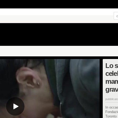
Lo s
cele
mam
grav
pubblicato
In occa
Fondazio
Toronto 