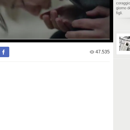
coraggio
giorno d
figli.
Fonte:
https:/
47.535