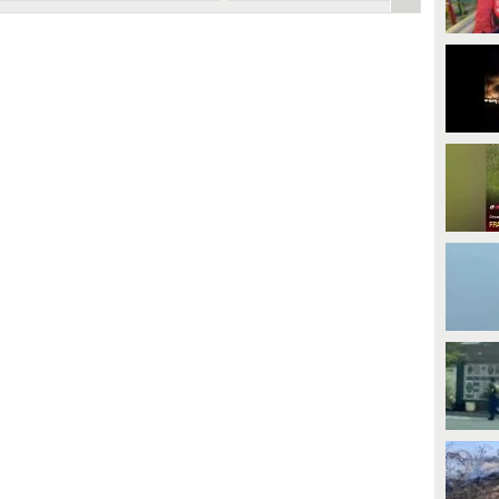
ellezza
difficoltà
UARDA
PLAY
3082
• di
Stile e trend
61024
• di
EleonoraMastromarino