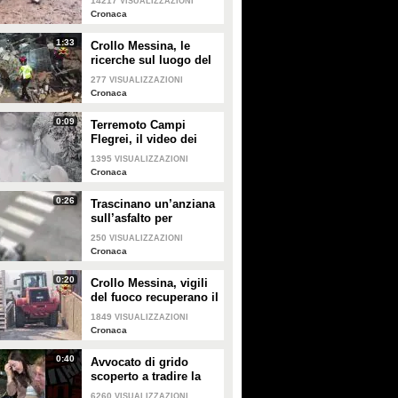
14217
VISUALIZZAZIONI
tutti morti, tra questi 7
Cronaca
italiani
1:33
Crollo Messina, le
ricerche sul luogo del
crollo: trovata la terza
277
VISUALIZZAZIONI
vittima
Cronaca
0:09
Terremoto Campi
Flegrei, il video dei
danni
1395
VISUALIZZAZIONI
Cronaca
0:26
Trascinano un’anziana
sull’asfalto per
strapparle la borsa:
250
VISUALIZZAZIONI
tentato scippo a Roma
Cronaca
0:20
Crollo Messina, vigili
del fuoco recuperano il
primo corpo sotto le
1849
VISUALIZZAZIONI
macerie
Cronaca
0:40
Avvocato di grido
scoperto a tradire la
moglie durante la
6260
VISUALIZZAZIONI