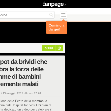
Comincia
da qui!
SEGUI
pot da brividi che
bra la forza delle
me di bambini
emente malati
 il
13 maggio 2017 alle ore 17:26
sione della Festa della mamma la
ne dell’Hospital for Sick Children di
ha dedicato un video per celebrare il