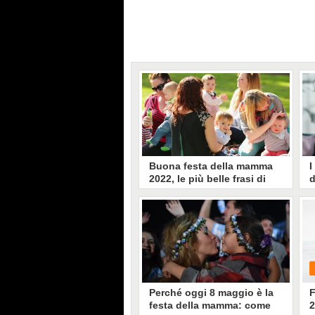
Buona festa della mamma
I
2022, le più belle frasi di
d
auguri da dedicarle oggi
b
u
L'8 maggio 2022 si celebra in
Italia la Festa della Mamma: qui
S
una raccolta di 15 frasi, citazioni o
r
aforismi da inviare come auguri
S
alle vostre mamme.
d
c
a
Perché oggi 8 maggio è la
F
festa della mamma: come
2