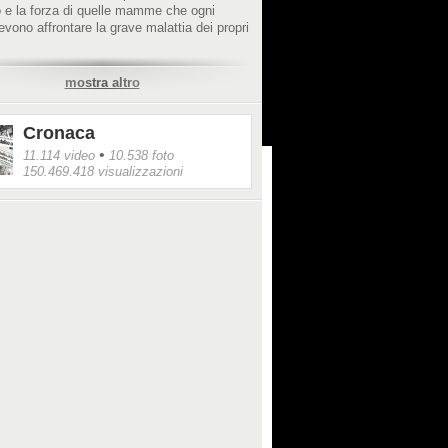
 e la forza di quelle mamme che ogni
evono affrontare la grave malattia dei propri
mostra altro
/www.youtube.com/user/SickKidsFoundation
Cronaca
•
11.114 video
10.538 foto
150.469.418 visualizzazioni