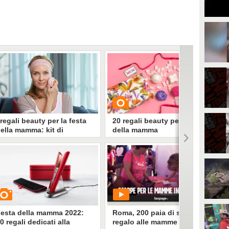
 regali beauty per la festa
20 regali beauty per la festa
ella mamma: kit di
della mamma
ellezza, creme viso e make
p per stupire
ei ancora in dubbio su cosa
GUARDA
egalare alla festa della mamma?
tupiscila con un pensiero
edicato alla bellezza: creme viso,
2176
• di
Stile e trend
ofanetti skincare, make up e tanto
ltro.
esta della mamma 2022:
Roma, 200 paia di scarpe in
0 regali dedicati alla
regalo alle mamme in