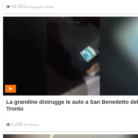
10.323
di
Fanpage.it Roma
La grandine distrugge le auto a San Benedetto de
Tronto
1.235
di
Cronaca