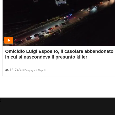
Omicidio Luigi Esposito, il casolare abbandonato
in cui si nascondeva il presunto killer
16.743
di
Fanpage.it Napoli
)