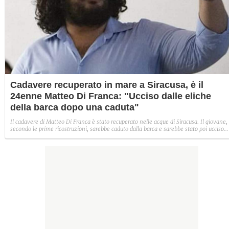
Cadavere recuperato in mare a Siracusa, è il
24enne Matteo Di Franca: "Ucciso dalle eliche
della barca dopo una caduta"
Il cadavere di Matteo Di Franca è stato recuperato nelle acque di Siracusa. Il giovane,
secondo le prime ricostruzioni, sarebbe caduto dalla barca e sarebbe stato poi ucciso
dalle eliche dell'imbarcazione. Il giovane era attivo nel sociale ed era presidente dell
Consulta comunale giovanile.