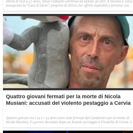
Morta di SLA a 47 anni, Silvia Codispoti continua ad aiutare gli altri. A Savona è stata
inaugurata la "Casa di Silvia", progetto di AISLA che offrirà ospitalità a persone con
SLA, familiari e caregiver. Il papà: "Se questa casa esiste è perché mi ha insegnato a
guardare sempre avanti".
Quattro giovani fermati per la morte di Nicola
Musiani: accusati del violento pestaggio a Cervia
Quattro giovani tra i 19 e i 23 anni sono stati fermati dai Carabinieri per la morte di
Nicola Musiani, il 54enne deceduto dopo un brutale pestaggio a Pinarella di Cervia. L
indagini hanno portato agli indagati grazie a video, testimonianze, intercettazioni e
altri accertamenti. L’accusa è di omicidio aggravato in concorso.