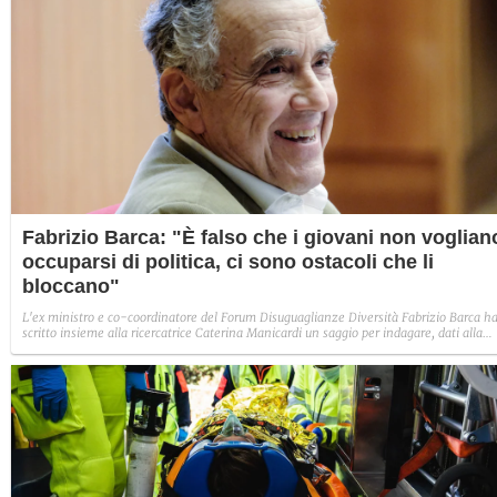
Fabrizio Barca: "È falso che i giovani non voglian
occuparsi di politica, ci sono ostacoli che li
bloccano"
L'ex ministro e co-coordinatore del Forum Disuguaglianze Diversità Fabrizio Barca h
scritto insieme alla ricercatrice Caterina Manicardi un saggio per indagare, dati alla
mano, il tema della partecipazione dei giovani nella sfera pubblica. Abbiamo chiesto
agli autori di discutere con noi i risultati della loro ricerca