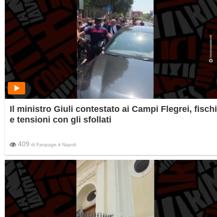
Il ministro Giuli contestato ai Campi Flegrei, fischi
e tensioni con gli sfollati
409
di
Fanpage.it Napoli