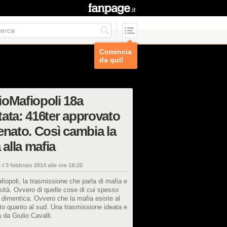
Comincia
da qui!
oMafiopoli 18a
ata: 416ter approvato
enato. Così cambia la
a alla mafia
 il
3 febbraio 2014 alle ore 18:20
iopoli, la trasmissione che parla di mafia e
sità. Ovvero di quelle cose di cui spesso
 si dimentica. Ovvero che la mafia esiste al
to quanto al sud. Una trasmissione ideata e
 da Giulio Cavalli.