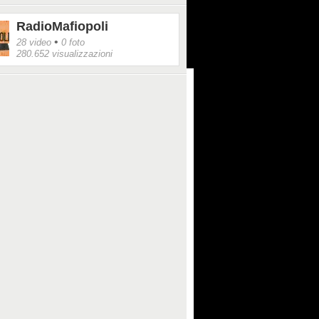
RadioMafiopoli
•
28 video
0 foto
280.652 visualizzazioni