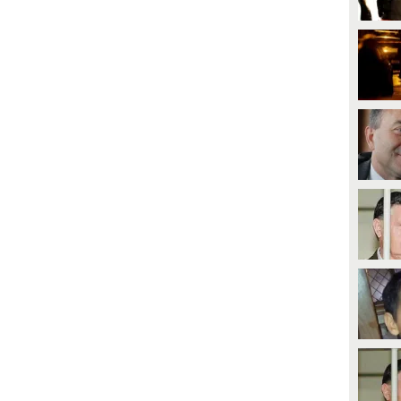
PLAY
PLAY
aggioranza ha rinviato il ddl in
ommissione, di fatto bloccando
'iter del provvedimento.
828
• di
Veronica Di Palo
4832
• di
Cronaca