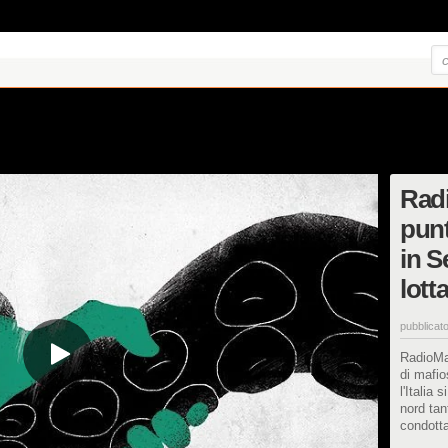
Radi
punt
in S
lott
pubblicato
RadioMaf
di mafio
l'Italia
nord tan
condotta