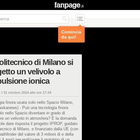
Comincia
da qui!
olitecnico di Milano si
etto un velivolo a
ulsione ionica
 il
31 ottobre 2024 alle ore 17:34
ia finora usata solo nello Spazio Milano,
(askanews) - Può una tecnologia finora
lo nello Spazio diventare in grado di
re un velivolo in atmosfera? È la domanda
ole dare risposta il progetto IPROP, guidato
tecnico di Milano, e finanziato dalla UE (con
athfinder del valore di 3 milioni di e della
 4 anni) per realizzare il prototipo di un