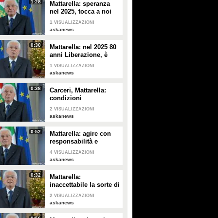
1:28
Mattarella: speranza
nel 2025, tocca a noi
tradurla in realtà
1
VISUALIZZAZIONI
askanews
0:30
Mattarella: nel 2025 80
anni Liberazione, è
fondamento
1
VISUALIZZAZIONI
Repubblica
askanews
0:38
Carceri, Mattarella:
condizioni
inammissibili,
2
VISUALIZZAZIONI
osservare Costituzione
askanews
0:52
Mattarella: agire con
responsabilità e
severità per sicurezza
4
VISUALIZZAZIONI
lavoro
askanews
0:32
Mattarella:
inaccettabile la sorte di
Cecchettin, basta
2
VISUALIZZAZIONI
donne vittime
askanews