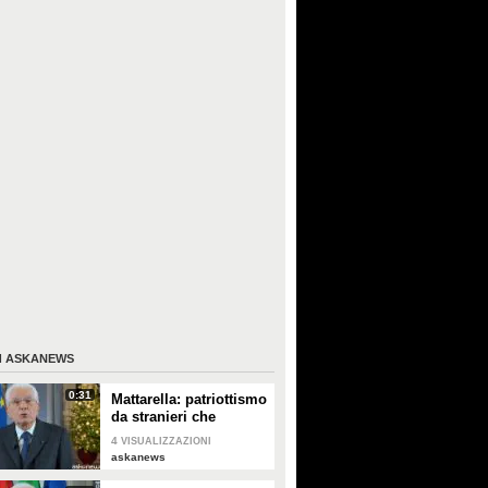
I
ASKANEWS
0:31
Mattarella: patriottismo
da stranieri che
rispettano valori
4
VISUALIZZAZIONI
Costituzione
askanews