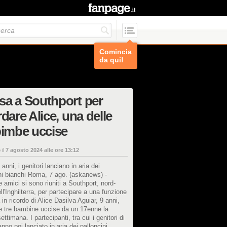
Comincia
da qui!
a a Southport per
rdare Alice, una delle
bimbe uccise
 il
7 agosto 2024 alle ore 13:12
anni, i genitori lanciano in aria dei
ni bianchi Roma, 7 ago. (askanews) -
e amici si sono riuniti a Southport, nord-
ll'Inghilterra, per partecipare a una funzione
a in ricordo di Alice Dasilva Aguiar, 9 anni,
e tre bambine uccise da un 17enne la
ettimana. I partecipanti, tra cui i genitori di
anno poi lanciato in aria dei palloncini