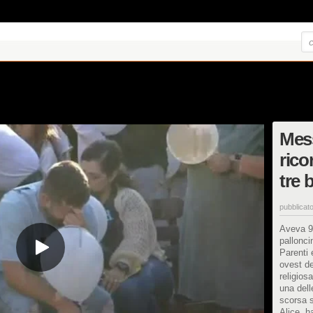
Mess
rico
tre 
pubblicato
Aveva 9 
pallonci
Parenti 
ovest de
religios
una dell
scorsa s
Alice, h