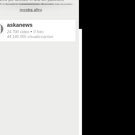
 La tragica aggressione durante un evento
 unita alle voci non verificate sull'identità e
mostra altro
ione del sospettato, hanno provocato rabbia
te proteste con disordini in numerose città
askanews
•
24.700 video
0 foto
44.140.055 visualizzazioni