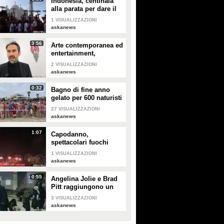
Indonesia, centinaia
alla parata per dare il
benvenuto al nuovo
1
VISUALIZZAZIONI
anno
askanews
3:56
Arte contemporanea ed
entertainment,
l'Euphoria del
2
VISUALIZZAZIONI
possibile
askanews
0:32
Bagno di fine anno
gelato per 600 naturisti
a Cap d'Agde
27
VISUALIZZAZIONI
askanews
1:07
Capodanno,
spettacolari fuochi
d'artificio a Hong Kong
1
VISUALIZZAZIONI
askanews
0:55
Angelina Jolie e Brad
Pitt raggiungono un
accordo di divorzio
3
VISUALIZZAZIONI
askanews