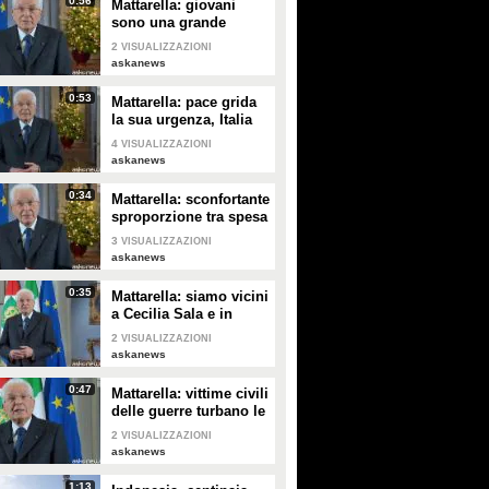
0:56
Mattarella: giovani
sono una grande
risorsa, ascoltare il
2
VISUALIZZAZIONI
loro disagio
askanews
0:53
Mattarella: pace grida
la sua urgenza, Italia
l'ha sempre perseguita
4
VISUALIZZAZIONI
askanews
0:34
Mattarella: sconfortante
sproporzione tra spesa
per armi e per clima
3
VISUALIZZAZIONI
askanews
0:35
Mattarella: siamo vicini
a Cecilia Sala e in
attesa di vederla presto
2
VISUALIZZAZIONI
askanews
0:47
Mattarella: vittime civili
delle guerre turbano le
nostre coscienze
2
VISUALIZZAZIONI
askanews
1:13