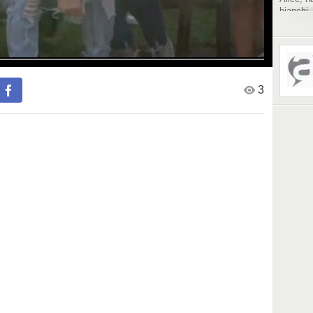
bianchi.
di danza,
la relig
e violen
inglesi.
3