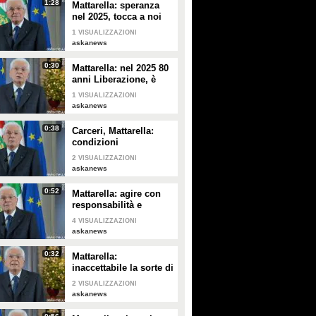
1:28
Mattarella: speranza
nel 2025, tocca a noi
tradurla in realtà
1
VISUALIZZAZIONI
askanews
0:30
Mattarella: nel 2025 80
anni Liberazione, è
fondamento
1
VISUALIZZAZIONI
Repubblica
askanews
0:38
Carceri, Mattarella:
condizioni
inammissibili,
2
VISUALIZZAZIONI
osservare Costituzione
askanews
0:52
Mattarella: agire con
responsabilità e
severità per sicurezza
4
VISUALIZZAZIONI
lavoro
askanews
0:32
Mattarella:
inaccettabile la sorte di
Cecchettin, basta
2
VISUALIZZAZIONI
donne vittime
askanews