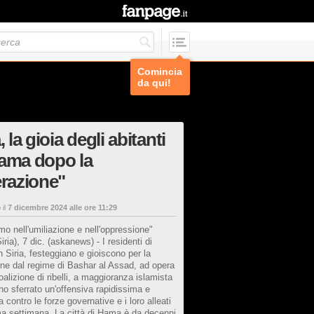
Comincia
da qui!
, la gioia degli abitanti
ama dopo la
erazione"
 il
7 dicembre 2024 alle ore 11:29
o nell'umiliazione e nell'oppressione"
ria), 7 dic. (askanews) - I residenti di
 Siria, festeggiano e gioiscono per la
one dal regime di Bashar al Assad, ad opera
oalizione di ribelli, a maggioranza islamista
o sferrato un'offensiva rapidissima e
a contro le forze governative e i loro alleati
ima settimana. La città di Hama è da decenni