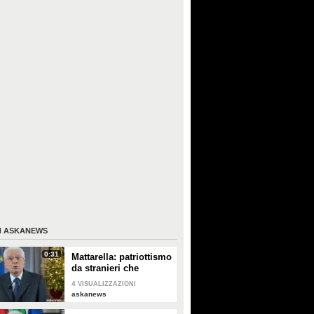
I
ASKANEWS
0:31
Mattarella: patriottismo
da stranieri che
rispettano valori
4
VISUALIZZAZIONI
Costituzione
askanews