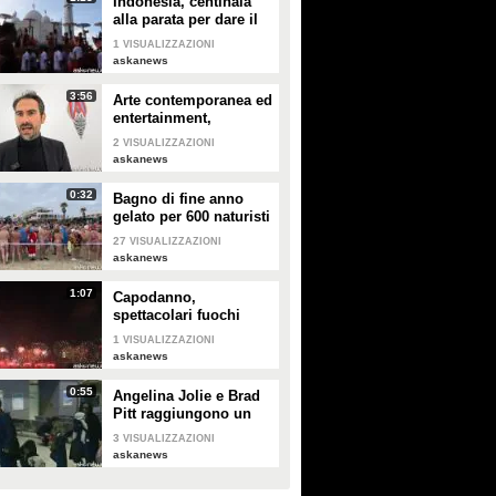
Indonesia, centinaia
alla parata per dare il
benvenuto al nuovo
1
VISUALIZZAZIONI
anno
askanews
3:56
Arte contemporanea ed
entertainment,
l'Euphoria del
2
VISUALIZZAZIONI
possibile
askanews
0:32
Bagno di fine anno
gelato per 600 naturisti
a Cap d'Agde
27
VISUALIZZAZIONI
askanews
1:07
Capodanno,
spettacolari fuochi
d'artificio a Hong Kong
1
VISUALIZZAZIONI
askanews
0:55
Angelina Jolie e Brad
Pitt raggiungono un
accordo di divorzio
3
VISUALIZZAZIONI
askanews