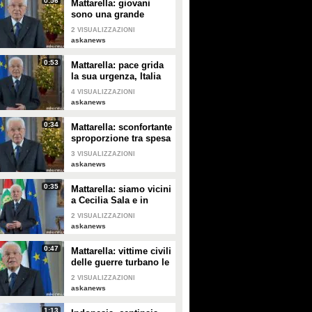
0:56
Mattarella: giovani
sono una grande
risorsa, ascoltare il
2
VISUALIZZAZIONI
loro disagio
askanews
0:53
Mattarella: pace grida
la sua urgenza, Italia
l'ha sempre perseguita
4
VISUALIZZAZIONI
askanews
0:34
Mattarella: sconfortante
sproporzione tra spesa
per armi e per clima
3
VISUALIZZAZIONI
askanews
0:35
Mattarella: siamo vicini
a Cecilia Sala e in
attesa di vederla presto
2
VISUALIZZAZIONI
askanews
0:47
Mattarella: vittime civili
delle guerre turbano le
nostre coscienze
2
VISUALIZZAZIONI
askanews
1:13