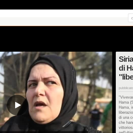
Siria
di H
"lib
pubblicato
"Vivevam
Hama (Si
Hama, in
liberazi
di una c
che hann
vittorios
nell'ult