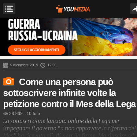
9 dicembre 2019
12:01
Come una persona può
sottoscrivere infinite volte la
petizione contro il Mes della Lega
38.839
-
10 foto
La sottoscrizione lanciata online dalla Lega per
impegnare il governo “a non approvare la riforma del
Mes” ha ricevuto più di 44mila firme. Ma riuscire ad