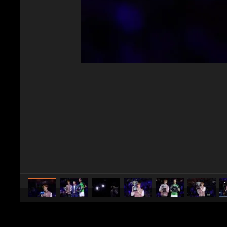
caricato da
Alessio Morra