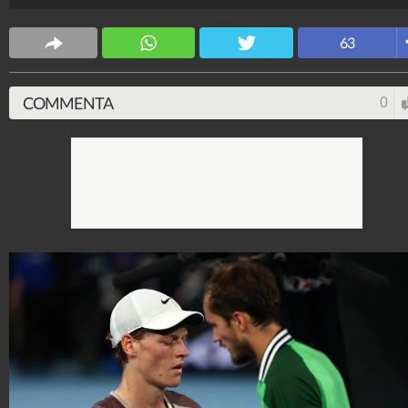
il primo italiano a vincere un Major dal 1976, si è
imposto con il punteggio di 3-6 3-6 6-4 6-4 6-3.
63
Alessio Morra
34.940.192
-
1 video
-
6.875 foto
COMMENTA
0