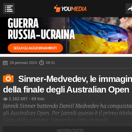
28 gennaio 2024
08:31
Sinner-Medvedev, le immagin
della finale degli Australian Open
1.162.687
-
69 foto
Jannik Sinner battendo Daniil Medvedev ha conquista
gli Australian Open. Per Jannik questo è il primo titolo
Slam della carriera. Sinner ha vinto in modo
memorabile rimontando due set al russo. Jannik, che 
MOSTRA TUTTO