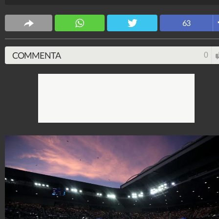
il primo italiano a vincere un Major dal 1976, si è
imposto con il punteggio di 3-6 3-6 6-4 6-4 6-3.
63
Alessio Morra
34.939.564
-
1 video
-
6.875 foto
COMMENTA
0