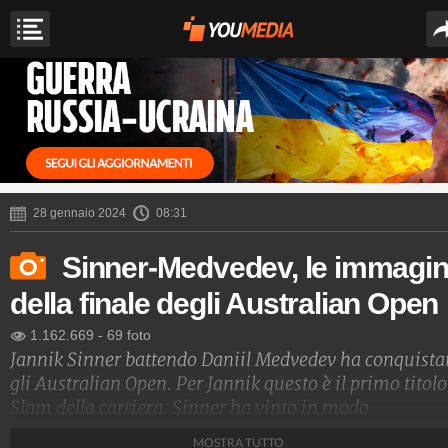
28 gennaio 2024
08:31
Sinner-Medvedev, le immagin
della finale degli Australian Open
1.162.669
-
69 foto
Jannik Sinner battendo Daniil Medvedev ha conquista
gli Australian Open. Per Jannik questo è il primo titolo
Slam della carriera. Sinner ha vinto in modo
memorabile rimontando due set al russo. Jannik, che 
MOSTRA TUTTO