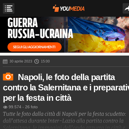
30 aprile 2023
15:00
Napoli, le foto della partita
contro la Salernitana e i preparati
per la festa in città
99.574
-
26 foto
Tutte le foto dalla città di Napoli per la festa scudetto:
dall'attesa durante Inter-Lazio alla partita contro la
Salernitana, le immagini dell'onda azzurra in città e