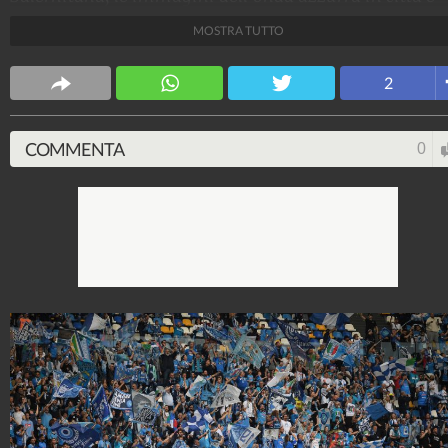
allo stadio Maradona.
MOSTRA TUTTO
Alessio Morra
2
34.940.361
-
1 video
-
6.875 foto
COMMENTA
0