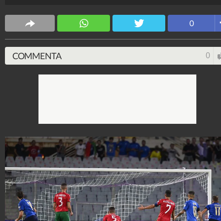
Marco Beltrami
4.699.071
-
19 video
-
471 foto
0
COMMENTA
0