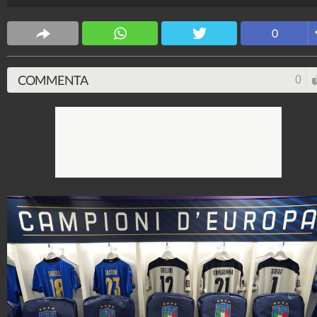
Marco Beltrami
4.699.254
-
19 video
-
471 foto
0
COMMENTA
0