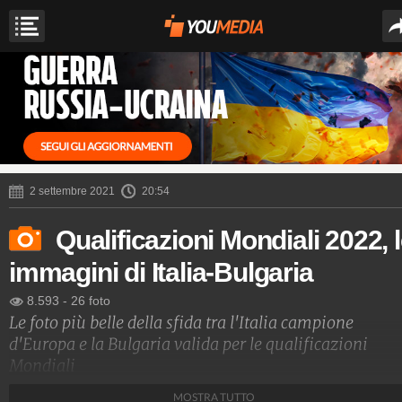
2 settembre 2021
20:54
Qualificazioni Mondiali 2022, 
immagini di Italia-Bulgaria
8.593
-
26 foto
Le foto più belle della sfida tra l'Italia campione
d'Europa e la Bulgaria valida per le qualificazioni
Mondiali
MOSTRA TUTTO