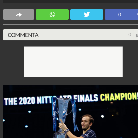
Alessio Morra
34.941.389
-
1 video
-
6.877 foto
0
COMMENTA
0