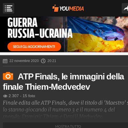
22 novembre 2020
20:21
ATP Finals, le immagini della
finale Thiem-Medvedev
2.307
-
15 foto
Finale edita alle ATP Finals, dove il titolo di 'Maestro' 
lo stanno giocando il numero 3 e il numero 4 del
mondo: Dominic Thiem e Daniil Medvedev.
MOSTRA TUTTO