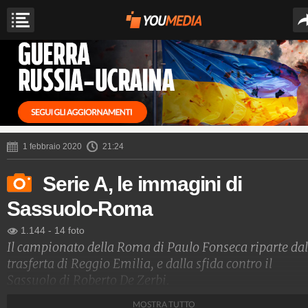
1 febbraio 2020
21:24
Serie A, le immagini di
Sassuolo-Roma
1.144
-
14 foto
Il campionato della Roma di Paulo Fonseca riparte dal
trasferta di Reggio Emilia, e dalla sfida contro il
Sassuolo di Roberto De Zerbi.
MOSTRA TUTTO