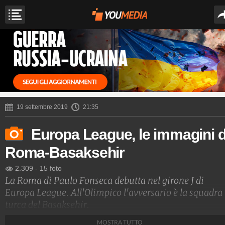
19 settembre 2019
21:35
Europa League, le immagini d
Roma-Basaksehir
2.309
-
15 foto
La Roma di Paulo Fonseca debutta nel girone J di
Europa League. All'Olimpico l'avversario è la squadra
turca del Basaksehir.
MOSTRA TUTTO