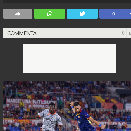
AlbertoPucci
198.295.056
-
1.160 video
-
5.048 foto
0
COMMENTA
0