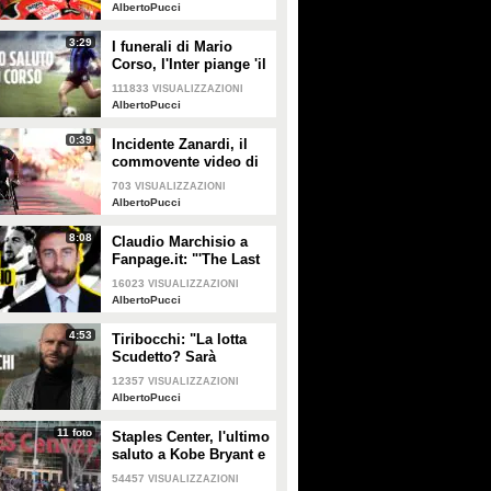
di riscatto"
AlbertoPucci
3:29
I funerali di Mario
Corso, l'Inter piange 'il
sinistro di Dio': "Dopo
111833
VISUALIZZAZIONI
Maradona, c'era lui"
AlbertoPucci
0:39
Incidente Zanardi, il
commovente video di
Tiziano Monti
703
VISUALIZZAZIONI
AlbertoPucci
8:08
Claudio Marchisio a
Fanpage.it: "'The Last
Dance' nel calcio? Lo
16023
VISUALIZZAZIONI
vorrei sulla prima Juve
AlbertoPucci
di Lippi"
4:53
Tiribocchi: "La lotta
Scudetto? Sarà
combattuta fino alla
12357
VISUALIZZAZIONI
fine"
AlbertoPucci
11 foto
Staples Center, l'ultimo
saluto a Kobe Bryant e
alla figlia Gianna
54457
VISUALIZZAZIONI