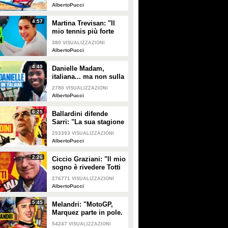
essere masochisti. Poi
AlbertoPucci
ci si diverte"
4:57
Martina Trevisan: "Il
mio tennis più forte
dell'anoressia"
380
VISUALIZZAZIONI
AlbertoPucci
4:49
Danielle Madam,
italiana... ma non sulla
carta: "Suarez? La
2780
VISUALIZZAZIONI
cittadinanza è una
AlbertoPucci
cosa seria"
6:25
Ballardini difende
Sarri: "La sua stagione
alla Juventus non è
253393
VISUALIZZAZIONI
stata facile"
AlbertoPucci
2:26
Ciccio Graziani: "Il mio
sogno è rivedere Totti
nella Roma di
276771
VISUALIZZAZIONI
Friedkin"
AlbertoPucci
5:45
Melandri: "MotoGP,
Marquez parte in pole.
Ma Valentino ha voglia
54247
VISUALIZZAZIONI