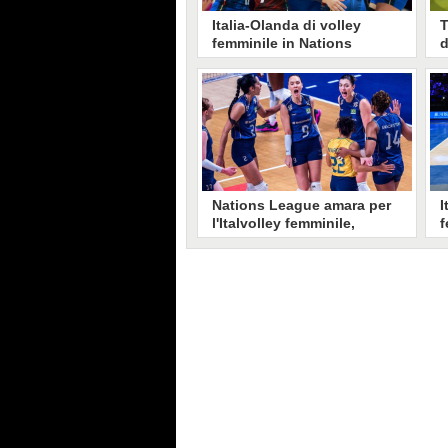
Italia-Olanda di volley
T
femminile in Nations
d
League, a che ora si gioca
e
e dove vederla in TV
K
L'Italia affronta l'Olanda nei
I
quarti della Nations League di
i
volley femminile 2026. L'incontro
C
si giocherà a Macao alle ore 10.
T
Niente diretta in chiaro.
s
r
Nations League amara per
I
l'Italvolley femminile,
f
Velasco: "Il Brasile ci ha
N
insegnato anche a perdere"
e
In semifinale di Nations League si
L
ferma il sogno azzurro: il Brasile
s
batte l'Italia 3-2 e la elimina.
d
"Erano due anni che non
L
perdevamo, questo stop ci
A
insegnerà molto"
o
D
N