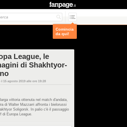
Comincia
da qui!
opa League, le
agini di Shakhtyor-
ino
 il
15 agosto 2019 alle ore 19:28
larga vittoria ottenuta nel match d'andata,
ra di Walter Mazzarri affronta i bielorussi
akhtyor Soligorsk. In palio c'è il passaggio
ff di Europa League.