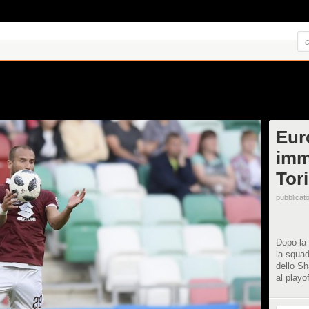
Eur
imm
Tor
pubblicato
Dopo la 
la squad
dello Sh
al playo