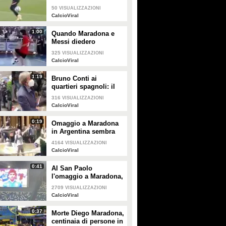
in allenamento
50
VISUALIZZAZIONI
CalcioViral
1:00
Quando Maradona e
Messi diedero
spettacolo a calcio
325
VISUALIZZAZIONI
tennis
CalcioViral
1:19
Bruno Conti ai
quartieri spagnoli: il
commovente saluto a
316
VISUALIZZAZIONI
Maradona
CalcioViral
0:19
Omaggio a Maradona
in Argentina sembra
una festa: la folla canta
4164
VISUALIZZAZIONI
e lo acclama
CalcioViral
0:41
Al San Paolo
l'omaggio a Maradona,
a tutto volume "Live is
2709
VISUALIZZAZIONI
Life"
CalcioViral
0:37
Morte Diego Maradona,
centinaia di persone in