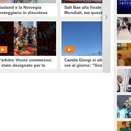
aaland e la Norvegia
Salt Bae alla finale dei
esteggiano in discoteca
Mondiali, ma questa volta è
opo l'eliminazione dei
ingabbiato dal protocollo
ondiali
PLAY
PLAY
167
• di
Sport Fanpage
2347
• di
Sport Fanpage
'arbitro Vincic commosso:
Camila Giorgi si allena tre
 stato designato per la
ore al giorno: "Sono incinta
inale Spagna-Argentina
e dei medici mi seguono
sempre"
PLAY
PLAY
4909
• di
Sport Fanpage
388
• di
Sport Fanpage