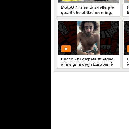
MotoGP, i risultati delle pre
H
qualifiche al Sachsenring:
f
Marquez vola, Bagnaia in
d
Q1, la classifica dei tempi
M
Marc Marquez chiude davanti a
tutti le pre qualifiche del GP
Germania MotoGP al Sachsenring.
Raul Fernandez secondo, Di
Giannantonio terzo. Bagnaia resta
fuori dalla top 10 e dovrà passare
dal Q1.
Ceccon ricompare in video
L
alla vigilia degli Europei, è
è
irriconoscibile: "Io sono
f
reale"
PLAY
374
• di
Sport Fanpage