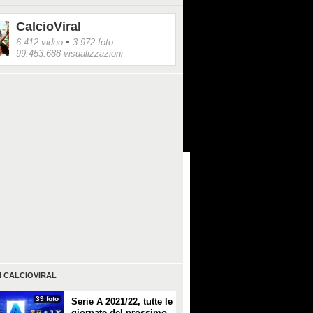
 8 assist. Dietro di lui stelle del calibro di
o Ronaldo, Messi e Neymar fermi a 6.
CalcioViral
•
6.412 video
3.972 foto
99.453.688 visualizzazioni
I
CALCIOVIRAL
39 foto
Serie A 2021/22, tutte le
giornate del prossimo