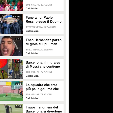
895
VISUALIZZAZIONI
CalcioViral
64 foto
Funerali di Paolo
Rossi presso il Duomo
di Vicenza: le
179203
VISUALIZZAZIONI
immagini
CalcioViral
0:13
Theo Hernandez pazzo
di gioia sul pullman
dopo la vittoria contro
3891
VISUALIZZAZIONI
la Samp: arriva il coro
CalcioViral
per Pioli
0:45
Barcellona, il murales
di Messi che contiene
dei "messaggi
101
VISUALIZZAZIONI
subliminali"
CalcioViral
0:21
La squadra che crea
più palle gol, ma che
non riesce mai a
116
VISUALIZZAZIONI
segnare
CalcioViral
0:31
I nuovi fenomeni del
Barcellona si divertono