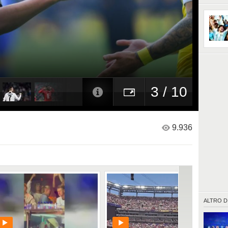
Suso con
Cristian
3 / 10
9.936
ALTRO D