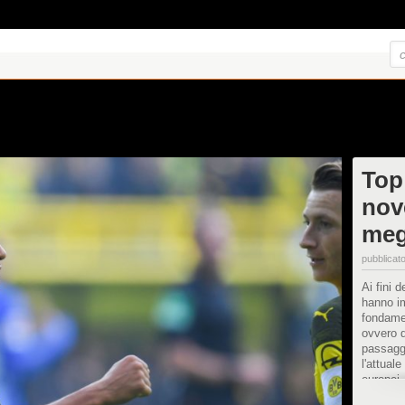
Top
nov
meg
pubblicato
Ai fini 
hanno im
fondamen
ovvero q
passaggi
l'attual
europei,
del mese