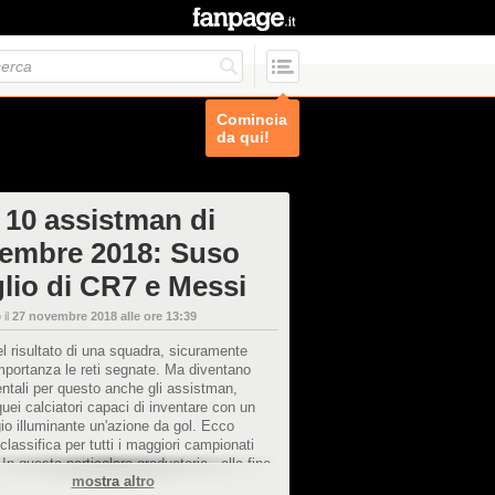
Comincia
da qui!
 10 assistman di
embre 2018: Suso
lio di CR7 e Messi
 il
27 novembre 2018 alle ore 13:39
del risultato di una squadra, sicuramente
portanza le reti segnate. Ma diventano
tali per questo anche gli assistman,
uei calciatori capaci di inventare con un
o illuminante un'azione da gol. Ecco
e classifica per tutti i maggiori campionati
 In questa particolare graduatoria,, alla fine
mostra altro
 di novembre 2018, in testa c'è il milanista