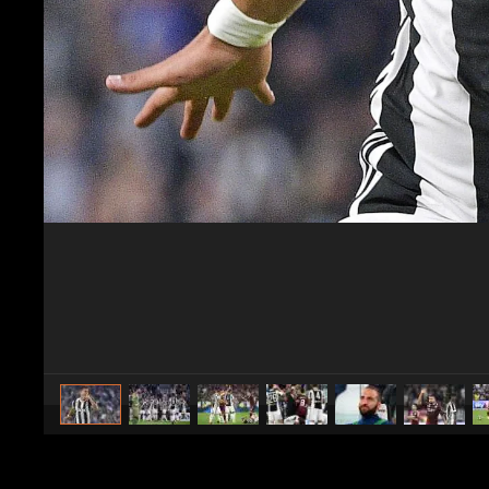
caricato da
AlbertoPucci