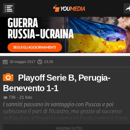
30 maggio 2017
23:26
Playoff Serie B, Perugia-
Benevento 1-1
736
-
21 foto
I sanniti passano in vantaggio con Puscas e poi
subiscono il pari di Nicastro, ma grazie al successo
dell'andata al Vigorito volano in finale contro il Carpi.
MOSTRA TUTTO