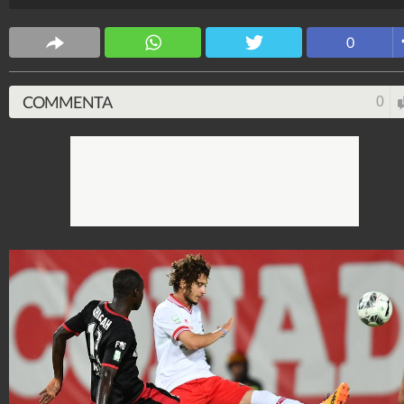
Sport Fanpage
569.714.908
-
4.555 video
-
62.933 foto
0
COMMENTA
0