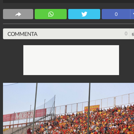
Sport Fanpage
569.702.184
-
4.555 video
-
62.933 foto
0
COMMENTA
0