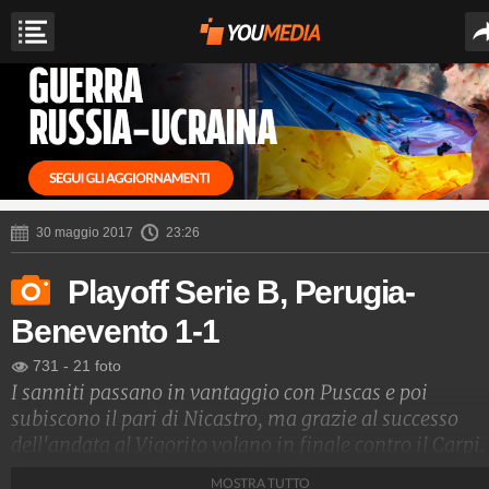
30 maggio 2017
23:26
Playoff Serie B, Perugia-
Benevento 1-1
731
-
21 foto
I sanniti passano in vantaggio con Puscas e poi
subiscono il pari di Nicastro, ma grazie al successo
dell'andata al Vigorito volano in finale contro il Carpi.
MOSTRA TUTTO