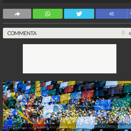
contro la Juventus del 17 gennaio.
Goal3000
45
9.047.768
-
264 video
-
468 foto
COMMENTA
0