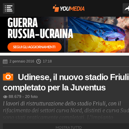
2 gennaio 2016
17:18
Udinese, il nuovo stadio Friuli
completato per la Juventus
88.679
-
20 foto
I lavori di ristrutturazione dello stadio Friuli, con il
rifacimento dei settori curva Nord, distinti e curva Sud
sono stati praticamente completati. L'impianto
dell'Udinese sarà definitivamente pronto per la sfida
MOSTRA TUTTO