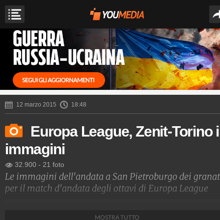
12 marzo 2015
18:48
Europa League, Zenit-Torino 
immagini
32.900
-
21 foto
Le immagini dell'andata a San Pietroburgo dei grana
per il match d'andata degli ottavi di Europa League
Sport Fanpage
MOSTRA TUTTO
569.643.798
-
4.555 video
-
62.933 foto