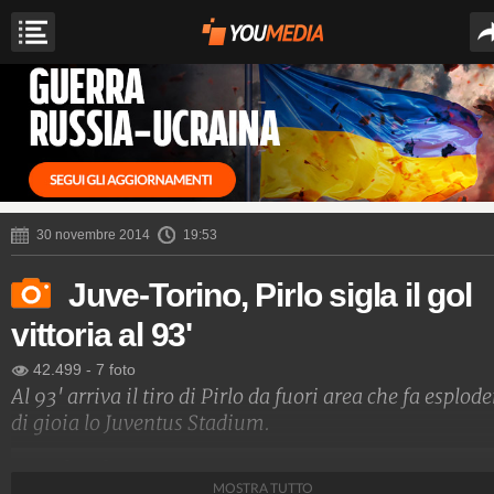
30 novembre 2014
19:53
Juve-Torino, Pirlo sigla il gol
vittoria al 93'
42.499
-
7 foto
Al 93' arriva il tiro di Pirlo da fuori area che fa esplode
di gioia lo Juventus Stadium.
TuttiGol
MOSTRA TUTTO
2.212.703
-
6 video
-
962 foto