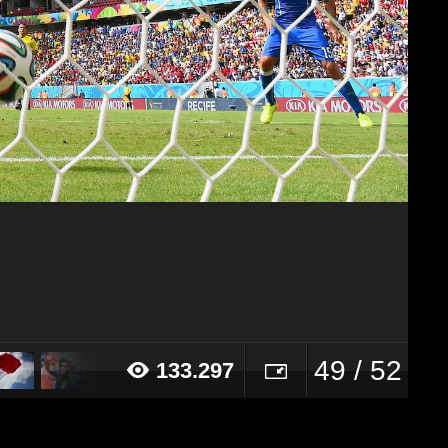
49 / 52
133.297
14 alle ore 17:04