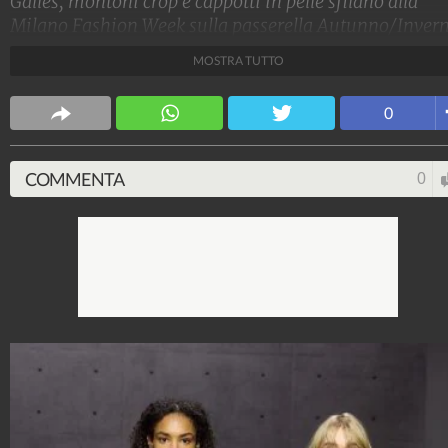
Galles, montoni crop e cappotti in pelle sfilano alla
Milano Fashion Week sulla passerella Autunno/Inver
2026-2027 di Emporio Armani.
MOSTRA TUTTO
Stile e trend
0
1.515.037.900
-
1.957 video
-
138.069 foto
COMMENTA
0